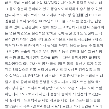
터로, 쿠페 스타일의 소형 SUV차량이지만 높은 용량을 보이며 레
그 룸도 충분히 준비되어 있고 동승자도 쾌적하게 승차할 수 있었
습니다.르노 하이브리드 SUV 내부 스티어링 휠(핸들)인 E-TECH
엠블럼과 보다 밝아진 10.25인치 TFT 클러스터는 운전에만 집중
할 수 있어 안전운전이 가능해 보였고, 9.3인치 세로형 디스플레이
는 넓은 화면으로 운전석을 향하고 있어 운전 중에도 안전하고 직
관적인 디자인이었습니다.보스 서라운드 사운드 시스템은 9개 스
피커가 내부 전 좌석 어디서 들어도 풍부한 음질을 들을 수 있으며
내부 센터 콘솔에 위치한 무선 충전 기능은 간단해 보이고 공기청
정 순환 모드, 미세먼지 고효율 필터는 차량 내 미세먼지를 99%
정화한다고 합니다.내부 공간 좌석 1열은 통풍, 열선 시트가 적용
됐고 6방향으로 전동 조절 가능한 시트 포지션은 편안함을 느낄
수 있었습니다. E-TECH 하이브리드 전용 E-시프터는 브레이크 페
달 사용이 줄어 쾌적한 운행을 도왔다.내부 가죽시트는 블랙 헤드
라이닝과 골드 스티치로 마감됐으며 도어 오픈 시 내부 도어 트림
하단에서 XM3 로고가 지면에 점등돼 승하차 시 안전해 보였습니
다.실내 하이드로헥사곤 패턴 데코는 세련되고 스포티한 느낌을
받았습니다.내부 2열 6:4 폴딩 시트와 트렁크 적재 공간은 487리