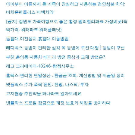
아이부터 어른까지 온 가족이 안심하고 사용하는 천연성분 치약:
비치온덴플러스 미백치약
[공지] 강원도 가족여행으로 좋은 횡성 웰리힐리파크 가성비굿(숙
박가격, 워터파크 워터플래닛)
돌침대 이전설치 흙침대 이동방법
레디박스 등받이 편리한 삼각 목 등받이 쿠션 대형 | 등받이 쿠션
부천 춘의동 자동차 배터리 방전 증상과 교체 방법은?
레고 크리에이터-10246-탐정사무소
홈택스 편리한 연말정산 : 환급금 조회, 계산방법 및 지급일 정리
넷플릭스 주가 폭락 원인: 전망, 나스닥, 투자
고지혈증 추천약을 하나라도 알아보세요
넷플릭스 프로필 잠금으로 계정 보호와 해킹을 방지하다