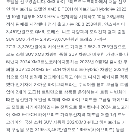
모델을 선보였습니다.XM3 하이브리드르노코리아에서 처음 선보
인 하이브리드 모델인 XM3 E-TECH 하이브리드(Hybrid)는 2022
년 10월 1일부터 XM3 HEV 사전계약을 시작하고 10월 28일부터
정식 판매를 시작했다.정식 출고가는 RE 3,253만원, 인스파이어
3,451만원으로 QM6, 토레스, 니로 차량과의 모의견적 결과 중형
SUV QM6 가격은 2,495~3,670만원인 토레스 가격은
2713~3,376만원이며 하이브리드 가격은 2,852~3,753만원으로
르노 소형 SUV XM3 차량이 중형 SUV 차량과 비슷한 가격대를 나
타냈다.2024 XM3르노코리아자동차는 2023년 9월1일 출시한 쿠
페형 SUV 2024XM3 E-TECH 하이브리드(Hybrid) 차량은 2024년
형으로 연식 변경해 업그레이드하고 이테크 디자인 패키지를 적용
했다.전기차에 가까운 하이브리드라는 수식어를 붙여 보급형 트림
없이 2개의 고급형 트림만으로 상품을 운영하는데 트림 다변화에
따른 생산단가 요인을 억제해 XM3 하이브리드를 고급형 하이브리
드 모델로 자리매김하겠다는 전략으로 풀이됩니다.2024 르노코리
아 XM3 E-TECH 하이브리드 가격부산지역 제조업 매출 1위 르노
코리아의 국산 소형 SUV 자동차 2024XM3 e테크 하이브리드 가
격 구성을 보면 3195~3,452만원으로 1.6HEV(하이브리드) 등급