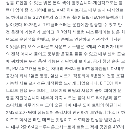
성을 표현할 수 있는 밝은 톤의 색이 많았습니다.개인적으로는 블
랙이 없어 좀 신기하네.르노 XM3 하이브리드 내부 실내 디자인르
노 하이브리드 SUV내부의 스티어링 휠(핸들)E-TECH엠블렘과 더
밝아졌다 10.25인치 TFT클러스터는 운전에만 집중할 수 있고 안
전 운전이 가능하게 보이고, 9.3인치 세로형 디스플레이는 넓은 화
면으로 운전석을 향했고, 운전 중에도 안전하고 직관적인 디자인
이었습니다.보스 서라운드 사운드 시스템은 9개의 스피커가 내부
의 전석 어디서 들어도 풍부한 음질을 들을 수 있고 내부 센터 콘솔
에 위치하는 무선 충전 기능은 간단하게 보이고, 공기 청정 순환 모
드, PM2.5고효율 필터는 차내의 PM2.5를 99%정화한답니다.내부
공간의 좌석 1열은 통풍, 열선 시트가 적용되며 6방향에 전동 조절
가능한 시트 포지션은 쾌적함을 느끼게 되었습니다. E-TECH하이
브리드 전용 E-시프터는 브레이크 페달의 사용이 줄어 쾌적한 운
행을 지원했습니다.내부의 가죽 시트는 블랙 헤드 라이닝과 골드
스티치로 마무리되며 도어 오픈 때에 내부 도어 트림의 하단에서
XM3로고가 땅에 점등되어 승강시에 안전하게 보였습니다.실내 하
이드로 헥사곤 패턴 데코는 멋쟁이고 스포티한 인상을 받았습니
다.내부 2줄 6:4포ー루디은그시ー토과 트렁크 적재 공간은 487리