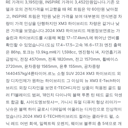
RE 가격이 3,195만원, INSPIRE 가격이 3,452만원입니다.기존 모
델과 모의 견적가격을 비교했을 때 RE 트림은 약 60만원 낮아졌
고, INSPIRE 트림은 1만원 낮은 가격을 보여 대부분의 연식변경 차
량이 가격 인상을 단행하지만 XM3 하이브리드 차량은 같거나 낮
은 가격을 보였습니다.2024 XM3 하이브리드 제원정보연료는 가
솔린과 하이브리드를 사용해 복합 17~17.4km/L에 뛰어난 연비를
확인할 수 있었습니다.(도심 17.4~17.5~고속 16.6~17.3) 엔진 출력
은 86hp, 토크는 13.9kg.m배기 1,598cc, 엔진형식 l4, 자연흡기과
급방식, 전장 4570mm, 전폭 1820mm, 전고 1570mm, 휠베이스
2720mm, 윤차중량 1565mm, 윤후 155mm, 공차중량
1440457kg/4륜타이어.르노 소형 SUV 2024 XM3 하이브리드 외
장 디자인제가 원하는 하이브리드 그 이상의 뉴 XM3 E-Tech하이
브리드 외장 디자인을 보면 E-TECH디자인 상품이 적용된 골드 컬
러 F1블레이드 범퍼, 18인치 다이나믹 블랙 투톤 틴 테드 골드 악센
트 합금 휠, 사이도엥브릿샤ー, 가니시 듀얼 디퓨저 형상 리아가ー
닛슈은 블랙 하이 글로시 디테일에 어울리는 디자인으로 인상적이
었습니다.2024 XM3 E-TECH하이브리드 컬러는 클라우드 펄, 소
닉 레드 어번 회색, 일렉트릭 오렌지, 웨이브 블루의 총 5색으로 개