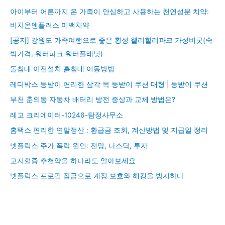
아이부터 어른까지 온 가족이 안심하고 사용하는 천연성분 치약:
비치온덴플러스 미백치약
[공지] 강원도 가족여행으로 좋은 횡성 웰리힐리파크 가성비굿(숙
박가격, 워터파크 워터플래닛)
돌침대 이전설치 흙침대 이동방법
레디박스 등받이 편리한 삼각 목 등받이 쿠션 대형 | 등받이 쿠션
부천 춘의동 자동차 배터리 방전 증상과 교체 방법은?
레고 크리에이터-10246-탐정사무소
홈택스 편리한 연말정산 : 환급금 조회, 계산방법 및 지급일 정리
넷플릭스 주가 폭락 원인: 전망, 나스닥, 투자
고지혈증 추천약을 하나라도 알아보세요
넷플릭스 프로필 잠금으로 계정 보호와 해킹을 방지하다