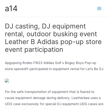
콘
a14
텐
Main
츠
Men
로
DJ casting, DJ equipment
건
rental, outdoor busking event
너
뛰
Leather B Adidas pop-up store
기
event participation
Apgujeong Rodeo FW23 Adidas Golf x Bogey Boys Pop-up
store opened!!I participated in equipment rental for Let’s Be DJ.
For the safe transportation of equipment that is feared to
cause equipment damage during delivery, Leatherbee uses a
UDG case exclusively for special DJ equipment.UDG cases are