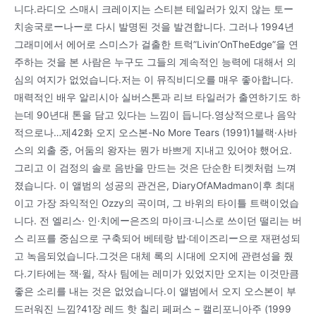
니다.라디오 스매시 크레이지는 스티븐 테일러가 있지 않는 토ー
치송국로ー나ー로 다시 발명된 것을 발견합니다. 그러나 1994년
그래미에서 에어로 스미스가 걸출한 트럭”Livin’OnTheEdge”을 연
주하는 것을 본 사람은 누구도 그들의 계속적인 능력에 대해서 의
심의 여지가 없었습니다.저는 이 뮤직비디오를 매우 좋아합니다.
매력적인 배우 알리시아 실버스톤과 리브 타일러가 출연하기도 하
는데 90년대 톤을 담고 있다는 느낌이 듭니다.영상적으로나 음악
적으로나…제42화 오지 오스본-No More Tears (1991)1블랙·사바
스의 외출 중, 어둠의 왕자는 뭔가 바쁘게 지내고 있어야 했어요.
그리고 이 검정의 솔로 음반을 만드는 것은 단순한 티켓처럼 느껴
졌습니다. 이 앨범의 성공의 관건은, DiaryOfAMadman이후 최대
이고 가장 좌익적인 Ozzy의 곡이며, 그 바위의 타이틀 트랙이었습
니다. 전 엘리스· 인·치에ー은즈의 마이크·니스로 쓰이던 떨리는 버
스 리프를 중심으로 구축되어 베테랑 밥·데이즈리ー으로 재편성되
고 녹음되었습니다.그것은 대체 록의 시대에 오지에 관련성을 줬
다.기타에는 잭·윌, 작사 팀에는 레미가 있었지만 오지는 이것만큼
좋은 소리를 내는 것은 없었습니다.이 앨범에서 오지 오스본이 부
드러워진 느낌?41장 레드 핫 칠리 페퍼스 – 캘리포니아주 (1999