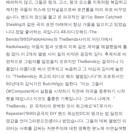
배려하지 않고, 그들은 펑크, 고스, 펑크 요소를 지옥처럼 복잡하고
캐치한 곡들의 믹스에 던져넣음으로써 로큰롤을 머리 위로 바꾸었
습니다. 밴드의 정신을 몰고 온 파괴적인 광기는 Been Catched
Stealing과 같은 곡의 표면 아래에서 항상 거품을 일으키고 있었습
니다.정말 좋아하는 곡입니다.48.라디오헤드-The
Bends(1995)PabloHoney와 TheBends사이의 어딘가에서
Radiohead는 어둠의 힘과 모종의 지옥 같은 계약을 체결했음에 틀
림 없다.이 2개의 앨범 사이 질의 비약은 굉장히 깊다. 후계자로 비
판적으로 그림자를 잃었을지 모르지만 TheBends는 걸작이나 다
름없다.아름다운 써서 연주되고 녹음하고 그 야심과 깊이에 놀란
다. “TheBends는 최고의 라디오 헤드 앨범입니다”와 프로듀서인
90년대의 감식가인 ButchVig는 말한다. “이는 그들이
OKComputer에서 실험을 시작하기 직전에 작곡을 증류하기 시작
했을 때입니다.이것도 훌륭한 기록입니다. 그러나 나에게 『
TheBends』은 곡작리이 완벽한 것이 최고예요”47.푸가지-
Repeater(1990)궁극의 DIY 밴드 워싱턴DC의 펑크는 밥 딜런의
영감을 언더그라운드만큼이나 받았습니다. 그들의 데뷔 앨범인 리
피터는 사회를 감싸는 자본주의에 대한 명확한 분노에 아연실색했