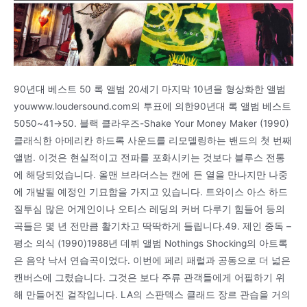
90년대 베스트 50 록 앨범 20세기 마지막 10년을 형상화한 앨범
youwww.loudersound.com의 투표에 의한90년대 록 앨범 베스트
5050~41→50. 블랙 클라우즈-Shake Your Money Maker (1990)
클래식한 아메리칸 하드록 사운드를 리모델링하는 밴드의 첫 번째
앨범. 이것은 현실적이고 전파를 포화시키는 것보다 블루스 전통
에 해당되었습니다. 올맨 브라더스는 캔에 든 열을 만나지만 나중
에 개발될 예정인 기묘함을 가지고 있습니다. 트와이스 아스 하드
질투심 많은 어게인이나 오티스 레딩의 커버 다루기 힘들어 등의
곡들은 몇 년 전만큼 활기차고 딱딱하게 들립니다.49. 제인 중독 –
평소 의식 (1990)1988년 데뷔 앨범 Nothings Shocking의 아트록
은 음악 낙서 연습곡이었다. 이번에 페리 패럴과 공동으로 더 넓은
캔버스에 그렸습니다. 그것은 보다 주류 관객들에게 어필하기 위
해 만들어진 걸작입니다. LA의 스판덱스 클래드 장르 관습을 거의