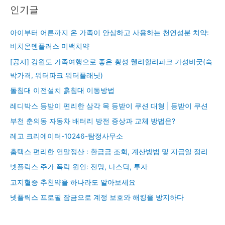
인기글
아이부터 어른까지 온 가족이 안심하고 사용하는 천연성분 치약:
비치온덴플러스 미백치약
[공지] 강원도 가족여행으로 좋은 횡성 웰리힐리파크 가성비굿(숙
박가격, 워터파크 워터플래닛)
돌침대 이전설치 흙침대 이동방법
레디박스 등받이 편리한 삼각 목 등받이 쿠션 대형 | 등받이 쿠션
부천 춘의동 자동차 배터리 방전 증상과 교체 방법은?
레고 크리에이터-10246-탐정사무소
홈택스 편리한 연말정산 : 환급금 조회, 계산방법 및 지급일 정리
넷플릭스 주가 폭락 원인: 전망, 나스닥, 투자
고지혈증 추천약을 하나라도 알아보세요
넷플릭스 프로필 잠금으로 계정 보호와 해킹을 방지하다