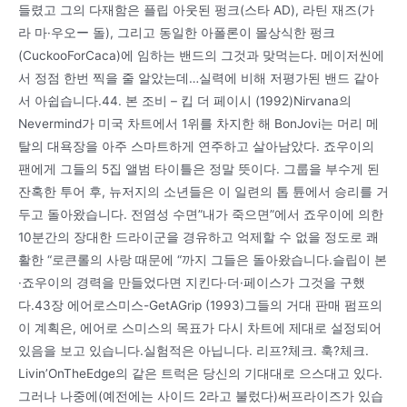
들렸고 그의 다재함은 플립 아웃된 펑크(스타 AD), 라틴 재즈(가
라 마·우오ー 돌), 그리고 동일한 아폴론이 몰상식한 펑크
(CuckooForCaca)에 임하는 밴드의 그것과 맞먹는다. 메이저씬에
서 정점 한번 찍을 줄 알았는데…실력에 비해 저평가된 밴드 같아
서 아쉽습니다.44. 본 조비 – 킵 더 페이시 (1992)Nirvana의
Nevermind가 미국 차트에서 1위를 차지한 해 BonJovi는 머리 메
탈의 대욕장을 아주 스마트하게 연주하고 살아남았다. 죠우이의
팬에게 그들의 5집 앨범 타이틀은 정말 뜻이다. 그룹을 부수게 된
잔혹한 투어 후, 뉴저지의 소년들은 이 일련의 톱 튠에서 승리를 거
두고 돌아왔습니다. 전염성 수면”내가 죽으면”에서 죠우이에 의한
10분간의 장대한 드라이군을 경유하고 억제할 수 없을 정도로 쾌
활한 “로큰롤의 사랑 때문에 “까지 그들은 돌아왔습니다.슬립이 본
·죠우이의 경력을 만들었다면 지킨다·더·페이스가 그것을 구했
다.43장 에어로스미스-GetAGrip (1993)그들의 거대 판매 펌프의
이 계획은, 에어로 스미스의 목표가 다시 차트에 제대로 설정되어
있음을 보고 있습니다.실험적은 아닙니다. 리프?체크. 훅?체크.
Livin’OnTheEdge의 같은 트럭은 당신의 기대대로 으스대고 있다.
그러나 나중에(예전에는 사이드 2라고 불렀다)써프라이즈가 있습