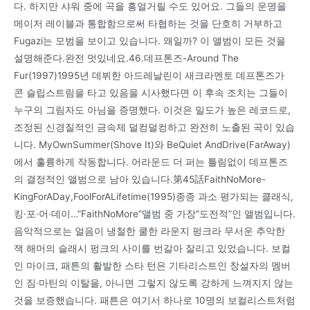
다. 하지만 샤워 중에 곡을 흥얼거릴 수도 있어요. 그들의 운명을
메이저 레이블과 통합함으로써 타협하는 것을 단호히 거부하고
Fugazi는 모범을 보이고 있습니다. 왜일까? 이 앨범이 모든 것을
설명해준다.완전 멋있네요.46.데프톤즈-Around The
Fur(1997)1995년 데뷔한 아드레날린이 새크라멘토 데프톤즈가
콘 슬립스트림을 타고 있음을 시사했다면 이 후속 조치는 그들이
누구의 그림자도 아님을 증명했다. 이것은 밀도가 높은 레코드로,
조정된 신경질적인 금속제 덜컹덜컹하고 완전히 노출된 곡이 있습
니다. MyOwnSummer(Shove It)와 BeQuiet AndDrive(FarAway)
에서 훌륭하게 작동합니다. 어라운드 더 퍼는 틀림없이 데프톤즈
의 결정적인 앨범으로 남아 있습니다.第45話FaithNoMore-
KingForADay,FoolForALifetime(1995)종종 과소 평가되는 클래식,
킹·포·어·데이…”FaithNoMore”앨범 중 가장”도전적”인 앨범입니다.
음악적으로는 얼음이 냉철한 쿨한 라운지 펑크라 무서운 추악한
잭 해머의 슬래시 펑크의 사이를 번갈아 잘리고 있었습니다. 보컬
인 마이크, 패튼의 활발한 스타 턴은 기타리스트인 창설자의 멤버
인 짐·마틴의 이탈을, 아니면 그렇지 않도록 강하게 느껴지지 않는
것을 보증했습니다. 패튼은 여기서 하나로 10명의 보컬리스트처럼