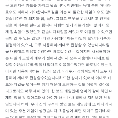
운 오렌지색 카드를 가지고 왔습니다. 이번에는 늑대 뿐만 아니라
호수도 피해서 가야합니다!! 길을 여는 데 필요한 타일의 수도 많아
졌습니다먼저 돼지와 집, 늑대, 그리고 연못을 위치시키고 천천히
길을 이어주면 된다고 합니다 다행히 몇개의 분기점이 없어서 쉽
게 접속할수 있었던것 같습니다타일을 제멋대로 이용할 수 있으면
금방 갈 수 있는 길입니다만 사용해야 하는 타일의 모양과 개수가
결정되어 있으니, 모두 사용해야 제대로 완성할 수 있습니다타일
을 내맘대로 이용할수있다면 바로갈수있는 길이지만 사용해야하
는 타일의 모양과 개수가 정해져있어서 모두 사용해야 제대로 완
성할수있습니다타일을 내맘대로 이용할수있다면 바로갈수있는 길
이지만 사용해야하는 타일의 모양과 개수가 정해져있어서 모두 사
용해야 제대로 완성할수있습니다하드한 상자가 있어서 이대로 카
드와 타일을 넣어두면 되기 때문에 보관하는 것도 어렵지 않아요
피그토리오 너무 재미 있어..한 보드 게임인데 엄마와 같이 하면 더
재미 있을 것 같아그래서 아이가 하는 내내 곁에서 지켜보던 건 비
밀입니다.하하, 우리 집의 구석에 쌓인 보드 게임장에 또 하나의 재
미 있는 추천 게임이 생겼습니다!초등생이 되면 재미도 즐기네.아
들 ♡ 행복한 바오밥에 가피그트리오 정말 재미있지.. 1인 보드게