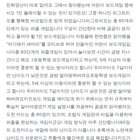
진퇴양난이 따로 없어요 그래서 찾아봤는데 어린이 보드게임 중에
서도 1인 플레이할 수 있는 것이 있거든요! 그중 하나인 피그트리
오를 행복한 바오밥으로 얻게 되었습니다피그트리오는 총 60개의
단계가 있는 퍼즐 게임입니다 구성이 간단한데 비해 곰곰이 생각
하고 풀어야 할 1인 보드게임입니다 어렸을때 한번쯤은 읽어봤을
“아기돼지 세마리”를 모티브로 하여 만들어진 어린이 보드게임입
니다총 60단계의 퍼즐게임이 있어서 놀다보면 시간이 금방 지나
간다고 해요 :)초등학생 보드게임이라고 하는데, 5세 이상의 아동
이라면 충분히 할 수 있는 방식이라고 합니다 우리아이도 7살이지
만 난이도가 낮은것은 금방 알아맞혀버려요초등학생 보드게임이
라고 하는데, 5세 이상의 아동이라면 충분히 할 수 있는 방식이라
고 합니다 우리아이도 7살이지만 난이도가 낮은것은 금방 알아맞
혀버려요키즈보드 게임을 재미있게 하기 위해서는 먼저 규칙부터
확실히 알아야겠죠?! 게임 설명서를 처음부터 꼼꼼히 읽어봤어요.
도전 카드는 총 60장이 있으며, 조립식 게임판과 타일을 이용하여
퍼즐을 완성하는 게임이군요! 게임 방식은 아주 간단합니다60장
의 도전카드는 색깔에 따라 난이도가 다릅니다 초록색과 노란색은
난이도가 쉬운편이고 주황색과 빨간색은 조금 복잡합니다카드가