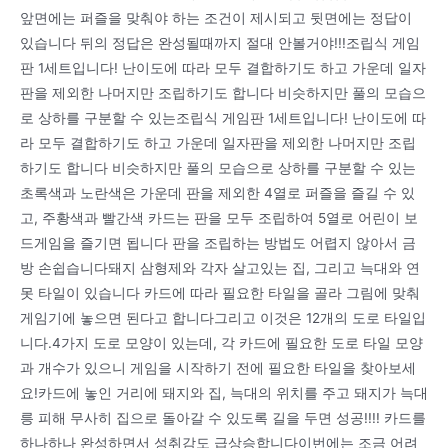
앞면에는 퍼즐을 맞춰야 하는 조건이 제시되고 뒷면에는 정답이
있습니다 뒤의 정답은 완성될때까지 절대 안볼거야!!!조립식 게임
판 1세트입니다! 난이도에 따라 모두 결합하기도 하고 가운데 일자
판을 제외한 나머지만 조립하기도 합니다 비슷하지만 풀의 모습으
로 상하를 구분할 수 있는조립식 게임판 1세트입니다! 난이도에 따
라 모두 결합하기도 하고 가운데 일자판을 제외한 나머지만 조립
하기도 합니다 비슷하지만 풀의 모습으로 상하를 구분할 수 있는
초록색과 노란색은 가운데 판을 제외한 4열로 퍼즐을 즐길 수 있
고, 주황색과 빨간색 카드는 판을 모두 조립하여 5열로 어린이 보
드게임을 즐기면 됩니다 판을 조립하는 방법도 어렵지 않아서 금
방 손쉽습니다돼지 삼형제와 각자 살고있는 집, 그리고 늑대와 연
못 타일이 있습니다 카드에 따라 필요한 타일을 골라 그림에 맞춰
게임기에 놓으면 된다고 합니다그리고 이것은 12개의 도로 타일입
니다.4가지 도로 모양이 있는데, 각 카드에 필요한 도로 타일 모양
과 개수가 있으니 게임을 시작하기 전에 필요한 타일을 찾아보세
요!카드에 놓인 거리에 돼지와 집, 늑대의 위치를 주고 돼지가 늑대
릉 피해 무사히 집으로 돌아갈 수 있도록 길을 두면 성공!!!! 카드를
하나하나 완성하면서 성취감도 급상승합니다이번에는 조금 어려