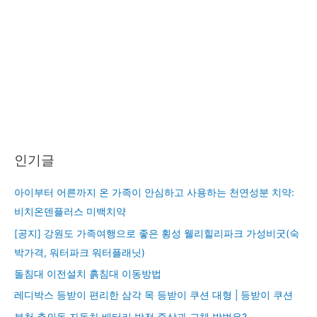
인기글
아이부터 어른까지 온 가족이 안심하고 사용하는 천연성분 치약:
비치온덴플러스 미백치약
[공지] 강원도 가족여행으로 좋은 횡성 웰리힐리파크 가성비굿(숙
박가격, 워터파크 워터플래닛)
돌침대 이전설치 흙침대 이동방법
레디박스 등받이 편리한 삼각 목 등받이 쿠션 대형 | 등받이 쿠션
부천 춘의동 자동차 배터리 방전 증상과 교체 방법은?