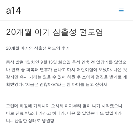
콘
a14
텐
Main
츠
Men
로
20개월 아기 삼출성 편도염
건
너
뛰
20개월 아기의 삼출성 편도염 후기
기
증상 발현 1일차인 9월 13일 화요일 추석 연휴 전 열감기를 앓았으
나 연휴 중 회복돼 연휴가 끝나고 다시 어린이집에 보냈다. 나은 것
같지만 혹시 가래는 있을 수 있어 하원 후 소아과 검진을 받기로 계
획했었다. ‘지금은 괜찮아요’라는 한 마디를 듣고 싶어서.
그런데 하원에 가려니까 오히려 아까부터 열이 나기 시작했으니
바로 진료 받으러 가라고 하더라. 나은 줄 알았는데 또 발열이라
니… 난감한 상태로 병원행