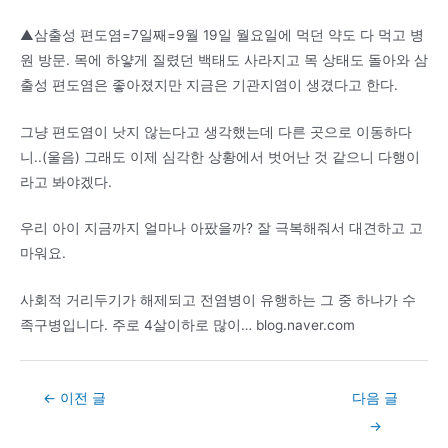
▲삼출성 편도염=7일째=9월 19일 월요일에 먹던 약도 다 먹고 병
원 방문. 목에 하얗게 질렸던 백태도 사라지고 목 상태도 돌아와 삼
출성 편도염은 좋아졌지만 지금은 기관지염이 생겼다고 한다.
그냥 편도염이 낫지 않는다고 생각했는데 다른 곳으로 이동하다
니..(울음) 그래도 이제 심각한 상황에서 벗어난 것 같으니 다행이
라고 봐야겠다.
우리 아이 지금까지 얼마나 아팠을까? 잘 극복해줘서 대견하고 고
마워요.
사회적 거리두기가 해제되고 전염병이 유행하는 그 중 하나가 수
족구병입니다. 주로 4살이하로 많이… blog.naver.com
Post
←
이전 글
다음 글
navigation
→