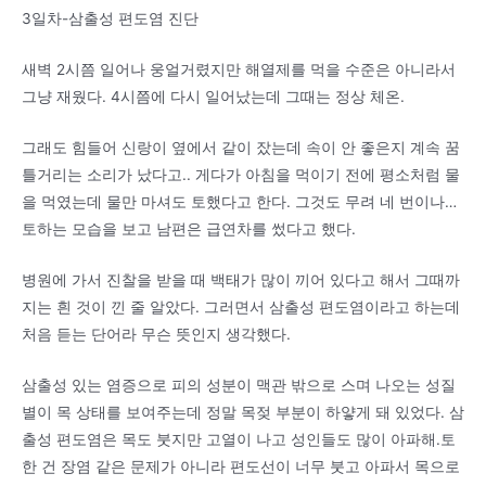
3일차-삼출성 편도염 진단
새벽 2시쯤 일어나 웅얼거렸지만 해열제를 먹을 수준은 아니라서
그냥 재웠다. 4시쯤에 다시 일어났는데 그때는 정상 체온.
그래도 힘들어 신랑이 옆에서 같이 잤는데 속이 안 좋은지 계속 꿈
틀거리는 소리가 났다고.. 게다가 아침을 먹이기 전에 평소처럼 물
을 먹였는데 물만 마셔도 토했다고 한다. 그것도 무려 네 번이나…
토하는 모습을 보고 남편은 급연차를 썼다고 했다.
병원에 가서 진찰을 받을 때 백태가 많이 끼어 있다고 해서 그때까
지는 흰 것이 낀 줄 알았다. 그러면서 삼출성 편도염이라고 하는데
처음 듣는 단어라 무슨 뜻인지 생각했다.
삼출성 있는 염증으로 피의 성분이 맥관 밖으로 스며 나오는 성질
별이 목 상태를 보여주는데 정말 목젖 부분이 하얗게 돼 있었다. 삼
출성 편도염은 목도 붓지만 고열이 나고 성인들도 많이 아파해.토
한 건 장염 같은 문제가 아니라 편도선이 너무 붓고 아파서 목으로