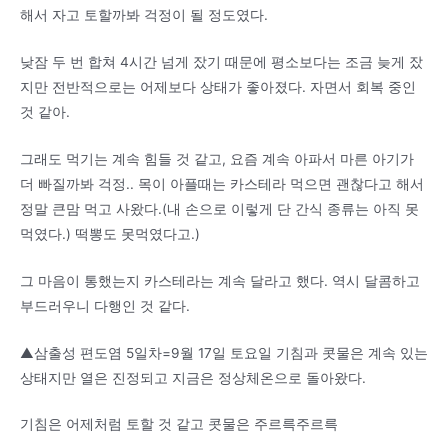
해서 자고 토할까봐 걱정이 될 정도였다.
낮잠 두 번 합쳐 4시간 넘게 잤기 때문에 평소보다는 조금 늦게 잤
지만 전반적으로는 어제보다 상태가 좋아졌다. 자면서 회복 중인
것 같아.
그래도 먹기는 계속 힘들 것 같고, 요즘 계속 아파서 마른 아기가
더 빠질까봐 걱정.. 목이 아플때는 카스테라 먹으면 괜찮다고 해서
정말 큰맘 먹고 사왔다.(내 손으로 이렇게 단 간식 종류는 아직 못
먹였다.) 떡뽕도 못먹였다고.)
그 마음이 통했는지 카스테라는 계속 달라고 했다. 역시 달콤하고
부드러우니 다행인 것 같다.
▲삼출성 편도염 5일차=9월 17일 토요일 기침과 콧물은 계속 있는
상태지만 열은 진정되고 지금은 정상체온으로 돌아왔다.
기침은 어제처럼 토할 것 같고 콧물은 주르륵주르륵