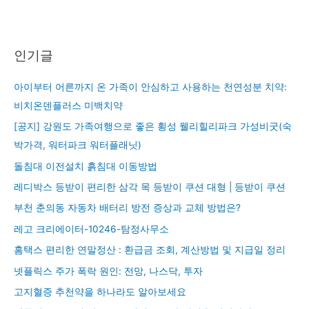
인기글
아이부터 어른까지 온 가족이 안심하고 사용하는 천연성분 치약:
비치온덴플러스 미백치약
[공지] 강원도 가족여행으로 좋은 횡성 웰리힐리파크 가성비굿(숙
박가격, 워터파크 워터플래닛)
돌침대 이전설치 흙침대 이동방법
레디박스 등받이 편리한 삼각 목 등받이 쿠션 대형 | 등받이 쿠션
부천 춘의동 자동차 배터리 방전 증상과 교체 방법은?
레고 크리에이터-10246-탐정사무소
홈택스 편리한 연말정산 : 환급금 조회, 계산방법 및 지급일 정리
넷플릭스 주가 폭락 원인: 전망, 나스닥, 투자
고지혈증 추천약을 하나라도 알아보세요