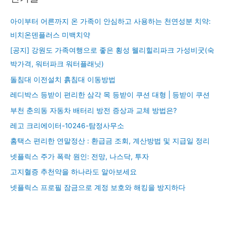
아이부터 어른까지 온 가족이 안심하고 사용하는 천연성분 치약:
비치온덴플러스 미백치약
[공지] 강원도 가족여행으로 좋은 횡성 웰리힐리파크 가성비굿(숙
박가격, 워터파크 워터플래닛)
돌침대 이전설치 흙침대 이동방법
레디박스 등받이 편리한 삼각 목 등받이 쿠션 대형 | 등받이 쿠션
부천 춘의동 자동차 배터리 방전 증상과 교체 방법은?
레고 크리에이터-10246-탐정사무소
홈택스 편리한 연말정산 : 환급금 조회, 계산방법 및 지급일 정리
넷플릭스 주가 폭락 원인: 전망, 나스닥, 투자
고지혈증 추천약을 하나라도 알아보세요
넷플릭스 프로필 잠금으로 계정 보호와 해킹을 방지하다