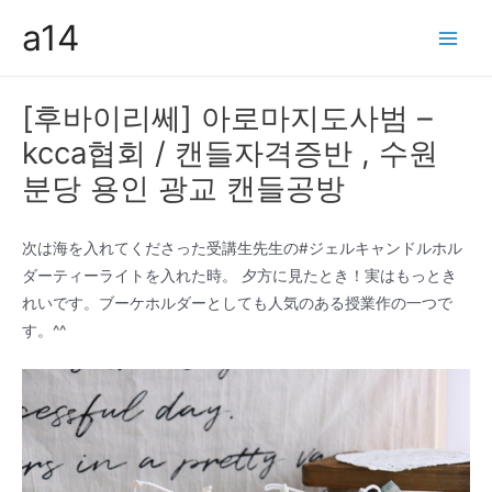
콘
a14
텐
Main
츠
Men
로
[후바이리쎄] 아로마지도사범 –
건
kcca협회 / 캔들자격증반 , 수원
너
뛰
분당 용인 광교 캔들공방
기
次は海を入れてくださった受講生先生の#ジェルキャンドルホル
ダーティーライトを入れた時。 夕方に見たとき！実はもっとき
れいです。ブーケホルダーとしても人気のある授業作の一つで
す。^^