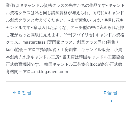
業作は! #キャンドル資格クラスの先生たちの作品です~キャンド
ル資格クラスは私と同じ講師資格が与えられ、同時に#キャンド
ル創業クラスと考えてください。~まず紫色いっぱい #押し花キ
ャンドルです~窓は入れたような、アーチ型の中に込められた押
し花がもっと高級に見えます。^^^^[フバイリセ] キャンドル資格
クラス。masterclass (専門家クラス、創業クラス同じ)募集 /
kcca協会 – アロマ指導師範 / 工房創業、キャンドル販売、小資
本創業 / 水原キャンドル工房* 当工房は韓国キャンドル工芸協会
正式教育機関です。 韓国キャンドル工芸協会(kcca協会)正式教
育機関 – アロ…m.blog.naver.com
Post
←
이전 글
다음 글
navigation
→