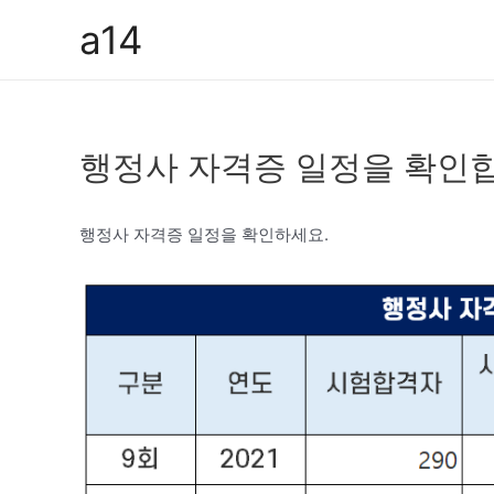
콘
a14
텐
츠
로
건
행정사 자격증 일정을 확인
너
뛰
기
행정사 자격증 일정을 확인하세요.