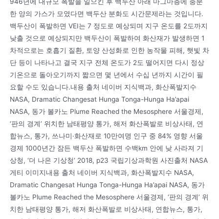
946년에 대규모 폭발을 일으킨 후 백두산 아래 마그마층에 충분
한 양의 가스가 모였다면 백두산 분화도 시간문제라는 것입니다.
백두산이 폭발하면 VEI는 7 정도로 예상되며 지구 온도를 2도까지
낮출 것으로 예상되지만 백두산이 폭발하여 화산재가 발생하면 1
차적으로는 호흡기 질환, 토양 산성화로 인한 농작물 피해, 햇빛 차
단 등이 나타나고 결국 지구 전체 온도가 2도 떨어지면 다시 정상
기온으로 돌아오기까지 짧으면 몇 년에서 수십 년까지 시간이 필
요할 수도 있습니다.내용 출처 네이버 지식백과, 화산폭발지수
NASA, Dramatic Changesat Hunga Tonga-Hunga Ha’apai
NASA, 동가 볼카노 Plume Reached the Mesosphere 서울경제,
‘판의 경계’ 위치한 남태평양 통가, 해저 화산폭발로 비상사태, 연
합뉴스, 통가, 쓰나미·화산재로 10만여명 인구 중 84% 영향 서울
경제 1000년간 잠든 백두산 폭발하면 수백km 안에 낮 사라져 기
상청, ‘더 나은 기상청’ 2018, p23 국립기상과학원 사진출처 NASA
게티 이미지내용 출처 네이버 지식백과, 화산폭발지수 NASA,
Dramatic Changesat Hunga Tonga-Hunga Ha’apai NASA, 동가
볼카노 Plume Reached the Mesosphere 서울경제, ‘판의 경계’ 위
치한 남태평양 통가, 해저 화산폭발로 비상사태, 연합뉴스, 통가,