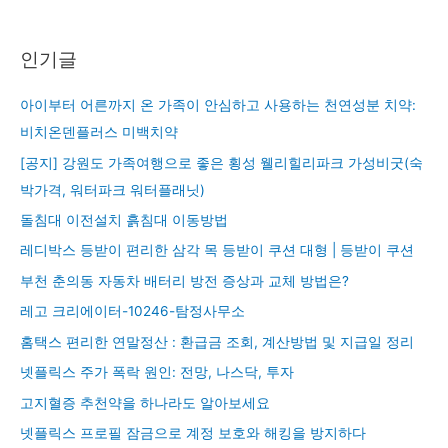
인기글
아이부터 어른까지 온 가족이 안심하고 사용하는 천연성분 치약:
비치온덴플러스 미백치약
[공지] 강원도 가족여행으로 좋은 횡성 웰리힐리파크 가성비굿(숙
박가격, 워터파크 워터플래닛)
돌침대 이전설치 흙침대 이동방법
레디박스 등받이 편리한 삼각 목 등받이 쿠션 대형 | 등받이 쿠션
부천 춘의동 자동차 배터리 방전 증상과 교체 방법은?
레고 크리에이터-10246-탐정사무소
홈택스 편리한 연말정산 : 환급금 조회, 계산방법 및 지급일 정리
넷플릭스 주가 폭락 원인: 전망, 나스닥, 투자
고지혈증 추천약을 하나라도 알아보세요
넷플릭스 프로필 잠금으로 계정 보호와 해킹을 방지하다