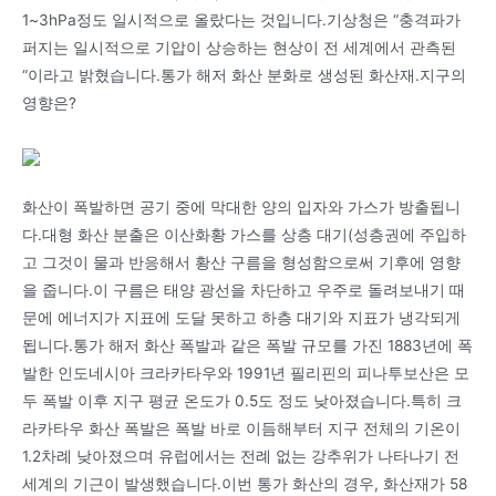
1~3hPa정도 일시적으로 올랐다는 것입니다.기상청은 “충격파가
퍼지는 일시적으로 기압이 상승하는 현상이 전 세계에서 관측된
“이라고 밝혔습니다.통가 해저 화산 분화로 생성된 화산재.지구의
영향은?
화산이 폭발하면 공기 중에 막대한 양의 입자와 가스가 방출됩니
다.대형 화산 분출은 이산화황 가스를 상층 대기(성층권에 주입하
고 그것이 물과 반응해서 황산 구름을 형성함으로써 기후에 영향
을 줍니다.이 구름은 태양 광선을 차단하고 우주로 돌려보내기 때
문에 에너지가 지표에 도달 못하고 하층 대기와 지표가 냉각되게
됩니다.통가 해저 화산 폭발과 같은 폭발 규모를 가진 1883년에 폭
발한 인도네시아 크라카타우와 1991년 필리핀의 피나투보산은 모
두 폭발 이후 지구 평균 온도가 0.5도 정도 낮아졌습니다.특히 크
라카타우 화산 폭발은 폭발 바로 이듬해부터 지구 전체의 기온이
1.2차례 낮아졌으며 유럽에서는 전례 없는 강추위가 나타나기 전
세계의 기근이 발생했습니다.이번 통가 화산의 경우, 화산재가 58