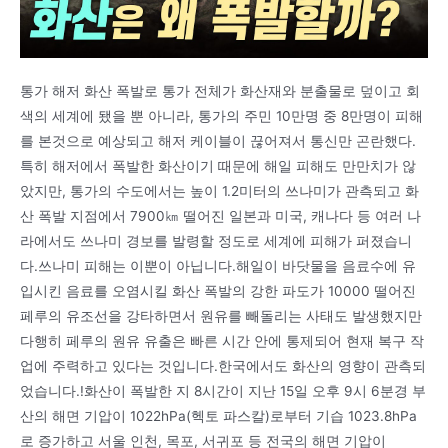
통가 해저 화산 폭발로 통가 전체가 화산재와 분출물로 덮이고 회
색의 세계에 됐을 뿐 아니라, 통가의 주민 10만명 중 8만명이 피해
를 본것으로 예상되고 해저 케이블이 끊어져서 통신만 곤란했다.
특히 해저에서 폭발한 화산이기 때문에 해일 피해도 만만치가 않
았지만, 통가의 수도에서는 높이 1.2미터의 쓰나미가 관측되고 화
산 폭발 지점에서 7900㎞ 떨어진 일본과 미국, 캐나다 등 여러 나
라에서도 쓰나미 경보를 발령할 정도로 세계에 피해가 퍼졌습니
다.쓰나미 피해는 이뿐이 아닙니다.해일이 바닷물을 음료수에 유
입시킨 음료를 오염시킬 화산 폭발의 강한 파도가 10000 떨어진
페루의 유조선을 강타하면서 원유를 빼돌리는 사태도 발생했지만
다행히 페루의 원유 유출은 빠른 시간 안에 통제되어 현재 복구 작
업에 주력하고 있다는 것입니다.한국에서도 화산의 영향이 관측되
었습니다.!화산이 폭발한 지 8시간이 지난 15일 오후 9시 6분경 부
산의 해면 기압이 1022hPa(헥토 파스칼)로부터 기습 1023.8hPa
로 증가하고 서울 인천, 목포, 서귀포 등 전국의 해면 기압이