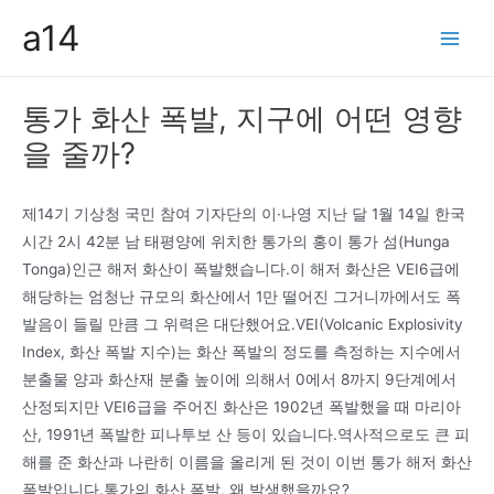
콘
a14
텐
Main
츠
Men
로
통가 화산 폭발, 지구에 어떤 영향
건
을 줄까?
너
뛰
기
제14기 기상청 국민 참여 기자단의 이·나영 지난 달 1월 14일 한국
시간 2시 42분 남 태평양에 위치한 통가의 홍이 통가 섬(Hunga
Tonga)인근 해저 화산이 폭발했습니다.이 해저 화산은 VEI6급에
해당하는 엄청난 규모의 화산에서 1만 떨어진 그거니까에서도 폭
발음이 들릴 만큼 그 위력은 대단했어요.VEI(Volcanic Explosivity
Index, 화산 폭발 지수)는 화산 폭발의 정도를 측정하는 지수에서
분출물 양과 화산재 분출 높이에 의해서 0에서 8까지 9단계에서
산정되지만 VEI6급을 주어진 화산은 1902년 폭발했을 때 마리아
산, 1991년 폭발한 피나투보 산 등이 있습니다.역사적으로도 큰 피
해를 준 화산과 나란히 이름을 올리게 된 것이 이번 통가 해저 화산
폭발입니다.통가의 화산 폭발, 왜 발생했을까요?