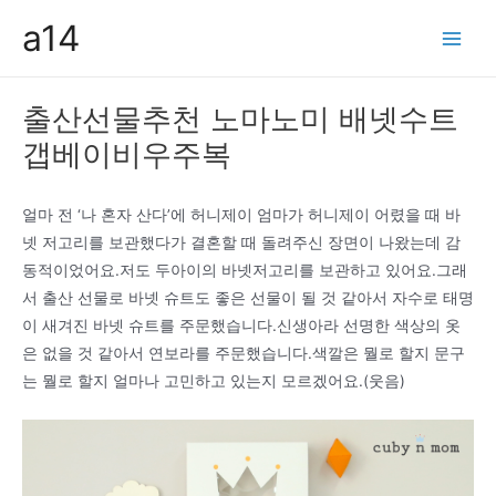
콘
a14
텐
Main
츠
Men
로
출산선물추천 노마노미 배넷수트
건
갭베이비우주복
너
뛰
기
얼마 전 ‘나 혼자 산다’에 허니제이 엄마가 허니제이 어렸을 때 바
넷 저고리를 보관했다가 결혼할 때 돌려주신 장면이 나왔는데 감
동적이었어요.저도 두아이의 바넷저고리를 보관하고 있어요.그래
서 출산 선물로 바넷 슈트도 좋은 선물이 될 것 같아서 자수로 태명
이 새겨진 바넷 슈트를 주문했습니다.신생아라 선명한 색상의 옷
은 없을 것 같아서 연보라를 주문했습니다.색깔은 뭘로 할지 문구
는 뭘로 할지 얼마나 고민하고 있는지 모르겠어요.(웃음)