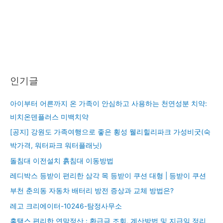
인기글
아이부터 어른까지 온 가족이 안심하고 사용하는 천연성분 치약:
비치온덴플러스 미백치약
[공지] 강원도 가족여행으로 좋은 횡성 웰리힐리파크 가성비굿(숙
박가격, 워터파크 워터플래닛)
돌침대 이전설치 흙침대 이동방법
레디박스 등받이 편리한 삼각 목 등받이 쿠션 대형 | 등받이 쿠션
부천 춘의동 자동차 배터리 방전 증상과 교체 방법은?
레고 크리에이터-10246-탐정사무소
홈택스 편리한 연말정산 : 환급금 조회, 계산방법 및 지급일 정리