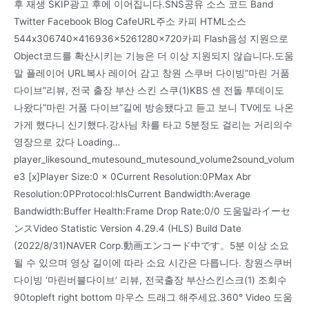
후 재생 SKIP광고 후에 이어집니다.SNS공유 소스 코드 Band
Twitter Facebook Blog CafeURL주소 카피 HTML소스
544x306740x416936x5261280x720카피 Flash음성 지원으로
Object코드를 확산시키는 기능은 더 이상 지원되지 않습니다.도움
말 플레이어 URL복사 레이어 감고 창원 스쿠버 다이빙”마린 거품
다이브”리뷰, 전국 출장 부산 스킨 스쿠(1)KBS 센 전돌 투데이도
나왔다”마린 거품 다이브”길에 방송됐다고 듣고 보니 TV에도 나온
가게 했다니 신기했다.강사님 차를 타고 5분정도 걸리는 거리의수
영장으로 갔다 Loading…
player_likesound_mutesound_mutesound_volume2sound_volum
e3 [x]Player Size:0 x 0Current Resolution:0PMax Abr
Resolution:0PProtocol:hlsCurrent Bandwidth:Average
Bandwidth:Buffer Health:Frame Drop Rate:0/0 도움말라イーセ
ンスVideo Statistic Version 4.29.4 (HLS) Build Date
(2022/8/31)NAVER Corp.動画エンコード中です。5분 이상 소요
될 수 있으며 영상 길이에 따라 소요 시간은 다릅니다. 창원스쿠버
다이빙 ‘마린버블다이브’ 리뷰, 전국출장 부산스킨스크(1) 조회수
90topleft right bottom 마우스 드래그 해주세요.360° Video 도움