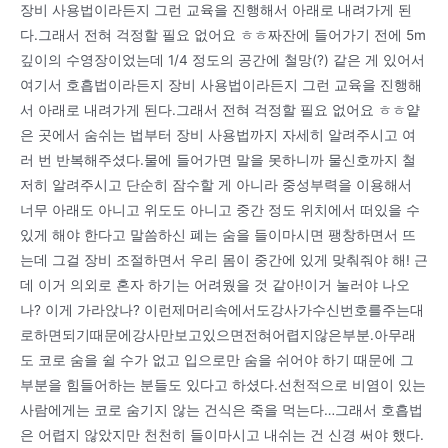
장비 사용법이라든지 그런 교육을 진행해서 아래로 내려가게 된
다.그래서 전혀 걱정할 필요 없어요 ㅎㅎ짜잔에 들어가기 전에 5m
깊이의 수영장이었는데 1/4 정도의 공간에 철망(?) 같은 게 있어서
여기서 호흡법이라든지 장비 사용법이라든지 그런 교육을 진행해
서 아래로 내려가게 된다.그래서 전혀 걱정할 필요 없어요 ㅎㅎ얕
은 곳에서 숨쉬는 법부터 장비 사용법까지 자세히 알려주시고 여
러 번 반복해주셨다.물에 들어가면 말을 못하니까 물신호까지 철
저히 알려주시고 단순히 잠수할 게 아니라 중성부력을 이용해서
너무 아래도 아니고 위도도 아니고 중간 정도 위치에서 떠있을 수
있게 해야 한다고 말씀하신 폐는 숨을 들이마시면 팽창하면서 뜨
는데 그걸 장비 조절하면서 우리 몸이 중간에 있게 맞춰줘야 해! 근
데 이거 의외로 혼자 하기는 어려웠을 것 같아!이거 눌러야 나오
나? 이게 가라앉나? 이런제머리속에서도강사가수신번호를주는대
로하면되기때문에강사만보고있으면전혀어렵지않은부분.아무래
도 코로 숨을 쉴 수가 없고 입으로만 숨을 쉬어야 하기 때문에 그
부분을 힘들어하는 분들도 있다고 하셨다.선천적으로 비염이 있는
사람에게는 코로 숨기지 않는 건식은 죽을 먹는다…그래서 호흡법
은 어렵지 않았지만 천천히 들이마시고 내쉬는 건 신경 써야 했다.