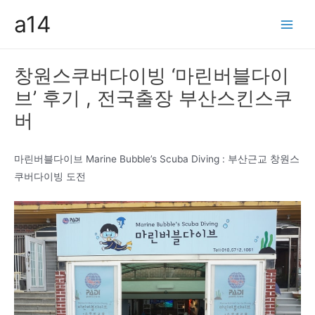
콘
a14
텐
Main
츠
Men
로
창원스쿠버다이빙 ‘마린버블다이
건
브’ 후기 , 전국출장 부산스킨스쿠
너
뛰
버
기
마린버블다이브 Marine Bubble’s Scuba Diving : 부산근교 창원스
쿠버다이빙 도전