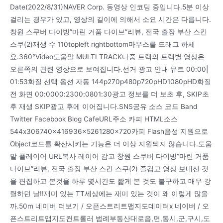
Date(2022/8/31)NAVER Corp. 동영상 인코딩 중입니다.5분 이상
걸리는 경우가 있고, 영상의 길이에 의해서 소요 시간은 다릅니다.
창원 스쿠버 다이빙”마린 거품 다이브”리뷰, 전국 출장 부산 스킨
스쿠(2)재생 수 110topleft rightbottom마우스를 드래그 하세
요.360°Video도움말 MULTI TRACK다중 트랙의 트랙별 영상은
오른쪽의 관련 영상으로 보여집니다.선거 광고 안내 뮤트 00:00|
01:53화질 선택 옵션 자동 144p270p480p720pHD1080pHD화질
전 화면 00:0000:2300:0801:30광고 정보를 더 보초 후, SKIP초
후 재생 SKIP광고 후에 이어집니다.SNS공유 소스 코드 Band
Twitter Facebook Blog CafeURL주소 카피 HTML소스
544x306740x416936x5261280x720카피 Flash음성 지원으로
Object코드를 확산시키는 기능은 더 이상 지원되지 않습니다.도움
말 플레이어 URL복사 레이어 감고 창원 스쿠버 다이빙”마린 거품
다이브”리뷰, 전국 출장 부산 스킨 스쿠(2) 즐겁고 영상 보내신 것
을 편집하고 본것을 하루 몇시간도 짧게 본 것도 불구하고 매우 강
렬하던 날!!재미 있는 TT세상에는 재미 있는 것이 왜 이렇게 많을
까.50m 네이버 더보기 / 오픈스트리트맵지도데이터x 네이버 / 오
픈스트리트맵지도컨트롤러 범례부동산대로읍,면,동시,군,구시,도