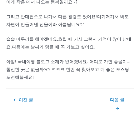
이게 작은 데서 나오는 행복일까요~?
그리고 반대편으로 나가서 다른 광경도 봤어요!여기저기서 봐도
자연이 만들어낸 선물이라 아름답네요^.^
슬슬 마무리를 해야겠네요.흐릴 때 가서 그런지 기억이 많이 남네
요.다음에는 날씨가 맑을 때 꼭 가보고 싶어요.
아참! 국내여행 블로그 소재가 없어졌네요. 어디로 가면 좋을지…
참신한 곳은 없을까요? ㅋㅋㅋ 한번 꼭 찾아보고 더 좋은 포스팅
도전해볼께요!
Post
←
이전 글
다음 글
navigation
→