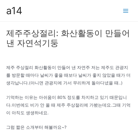
콘
a14
텐
Main
츠
Men
로
제주주상절리: 화산활동이 만들어
건
낸 자연석기둥
너
뛰
기
제주 주상절리 화산활동이 만들어 낸 자연주 저는 제주도 관광지
를 방문할 때마다 날씨가 좋을 때보다 날씨가 좋지 않았을 때가 더
생각납니다.(아니면 관광지에 가서 무리하게 돌아다녔을 때..)
기억하는 이유는 아쉬움이 80% 정도를 차지하고 있기 때문입니
다.이번에도 비가 안 올 때 제주 주상절리에 가봤는데요.그때 기억
이 아직도 생생하네요.
그럼 짧은 소개부터 해볼까요~?