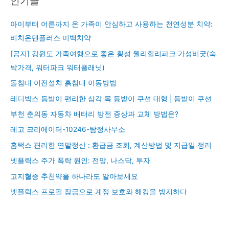
인기글
아이부터 어른까지 온 가족이 안심하고 사용하는 천연성분 치약:
비치온덴플러스 미백치약
[공지] 강원도 가족여행으로 좋은 횡성 웰리힐리파크 가성비굿(숙
박가격, 워터파크 워터플래닛)
돌침대 이전설치 흙침대 이동방법
레디박스 등받이 편리한 삼각 목 등받이 쿠션 대형 | 등받이 쿠션
부천 춘의동 자동차 배터리 방전 증상과 교체 방법은?
레고 크리에이터-10246-탐정사무소
홈택스 편리한 연말정산 : 환급금 조회, 계산방법 및 지급일 정리
넷플릭스 주가 폭락 원인: 전망, 나스닥, 투자
고지혈증 추천약을 하나라도 알아보세요
넷플릭스 프로필 잠금으로 계정 보호와 해킹을 방지하다