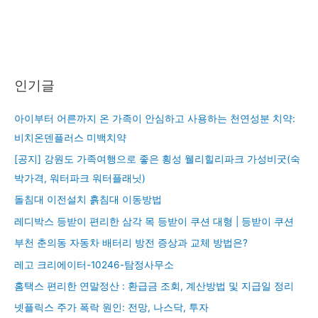
인기글
아이부터 어른까지 온 가족이 안심하고 사용하는 천연성분 치약:
비치온덴플러스 미백치약
[공지] 강원도 가족여행으로 좋은 횡성 웰리힐리파크 가성비굿(숙
박가격, 워터파크 워터플래닛)
돌침대 이전설치 흙침대 이동방법
레디박스 등받이 편리한 삼각 목 등받이 쿠션 대형 | 등받이 쿠션
부천 춘의동 자동차 배터리 방전 증상과 교체 방법은?
레고 크리에이터-10246-탐정사무소
홈택스 편리한 연말정산 : 환급금 조회, 계산방법 및 지급일 정리
넷플릭스 주가 폭락 원인: 전망, 나스닥, 투자