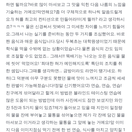
하면 될까요?바로 많이 마셔보고 그 맛을 익힌 다음 나름의 느낌을
기술하는 거예요!막연해요?좀 더 구체적으로 하나씩 말씀드릴게
요.1) 혀를 최고의 컨티션으로 만들어라!이게 뭘까? 라고 생각하시
죠?ㅋㅋㅋ 물은 신경써서 맛봐야 그 미세한 차이를 느끼기 힘들어
요.그래서 나는 실기를 준비하는 동안 두 가지를 조심했어요. 바로
짠 음식과 매운 음식입니다.당시 두복초는 대학원생이었기 때문에
학식을 먹을 수밖에 없는 상황이었습니다.물론 음식의 간도 임의
로 조절할 수도 없었죠.. 그래서!! 뚝배기는 ‘나오는 모든 음식을 물
에 씻어’ 먹었어요! ‘최대한 혀가 예민해지도록’ 특단의 조치를 취
한 셈입니다.그때를 생각하면… 금방이라도 라면이 땡기네요. 하
하)그 덕분에 아무 구분도 못했던 물에 맛이 느껴지고 조금씩 세세
한 판별이 가능해졌습니다!정말 신기했어요!2) 연습, 연습, 연습!
친구에게 섞어달라고 할게.이 방법은 블라인드 테이스팅 연습에
많은 도움이 되는 방법인데 아까 사진에서도 잠깐 보셨지만 와인
잔 5잔과 5가지 물이 있죠?제가 돌아보고 있을 때 지인이 일정량
의 물을 잔에 부어놓고 물통을 섞어놓으면 제가 각 잔에 담긴 물을
마셔보고 이거라고 생각하는 물통을 그 앞에 놓는 거예요!앞 이미
지 다음 이미지점심 먹기 전에 한 번 연습, 식사를 마치고 양치질 1