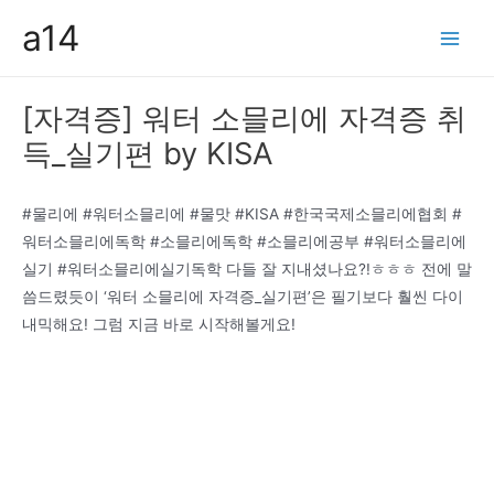
콘
a14
텐
Main
츠
Men
로
[자격증] 워터 소믈리에 자격증 취
건
득_실기편 by KISA
너
뛰
기
#물리에 #워터소믈리에 #물맛 #KISA #한국국제소믈리에협회 #
워터소믈리에독학 #소믈리에독학 #소믈리에공부 #워터소믈리에
실기 #워터소믈리에실기독학 다들 잘 지내셨나요?!ㅎㅎㅎ 전에 말
씀드렸듯이 ‘워터 소믈리에 자격증_실기편’은 필기보다 훨씬 다이
내믹해요! 그럼 지금 바로 시작해볼게요!