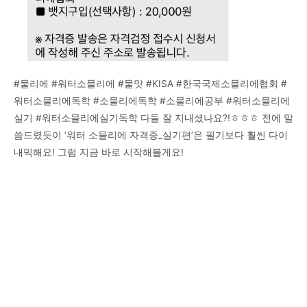
#물리에 #워터소믈리에 #물맛 #KISA #한국국제소믈리에협회 #
워터소믈리에독학 #소믈리에독학 #소믈리에공부 #워터소믈리에
실기 #워터소믈리에실기독학 다들 잘 지내셨나요?!ㅎㅎㅎ 전에 말
씀드렸듯이 ‘워터 소믈리에 자격증_실기편’은 필기보다 훨씬 다이
내믹해요! 그럼 지금 바로 시작해볼게요!