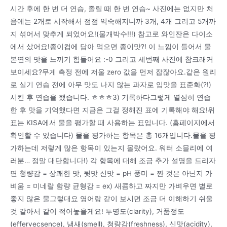
시간 후에 한 번 더 연습, 졸릴 때 한 번 연습~ 사진에는 없지만 처
음에는 2개로 시작해서 점점 익숙해지니까 3개, 4개 그리고 5개까
지 섞어서 맞추게 되었어요!(물개박수!!!) 참고로 와인잔은 다이소
에서 샀어요!종이컵에 담아 먹으면 종이맛?! 이 느낌이 들어서 물
본연의 맛을 느끼기 힘들어요 :-0 그리고 세번째 사진에 참크래커
보이세요?무게 측정 전에 저울 zero 값을 먼저 잡잖아요.같은 원리
로 실기 연습 전에 아무 맛도 나지 않는 과자로 입맛을 표준화(?!)
시킨 후 연습을 했습니다. ㅎㅎㅎ3) 기록하다그렇게 열심히 연습
한 후 맛을 기억했다면 지금은 그걸 정해진 표에 기록해야 해요!위
표는 KISA에서 물을 평가할 때 사용하는 표입니다. (홈페이지에서
확인할 수 있습니다) 물을 평가하는 항목은 총 16개입니다.물을 평
가하는데 저렇게 많은 항목이 있는지 몰랐어요. 워터 소믈리에 여
러분… 정말 대단합니다!) 각 항목에 대해 조금 추가 설명을 드리자
면 청량감 = 상쾌한 맛, 뒷맛 신맛 = pH 풍미 = 짠 것은 아닌지 가
벼움 = 미네랄 함량 균형감 = ex) 새콤하고 짜지만 가벼우면 별로
좋지 않은 물그렇대요 영어랑 같이 보시면 조금 더 이해하기 쉬울
것 같아서 같이 적어놓을게요! 투명도(clarity), 거품정도
(effervecsence), 냄새(smell), 청량감(freshness), 신맛(acidity),