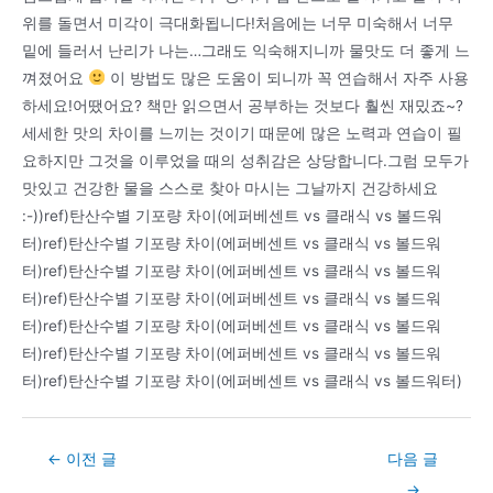
위를 돌면서 미각이 극대화됩니다!처음에는 너무 미숙해서 너무
밑에 들러서 난리가 나는…그래도 익숙해지니까 물맛도 더 좋게 느
껴졌어요
이 방법도 많은 도움이 되니까 꼭 연습해서 자주 사용
하세요!어땠어요? 책만 읽으면서 공부하는 것보다 훨씬 재밌죠~?
세세한 맛의 차이를 느끼는 것이기 때문에 많은 노력과 연습이 필
요하지만 그것을 이루었을 때의 성취감은 상당합니다.그럼 모두가
맛있고 건강한 물을 스스로 찾아 마시는 그날까지 건강하세요
:-))ref)탄산수별 기포량 차이(에퍼베센트 vs 클래식 vs 볼드워
터)ref)탄산수별 기포량 차이(에퍼베센트 vs 클래식 vs 볼드워
터)ref)탄산수별 기포량 차이(에퍼베센트 vs 클래식 vs 볼드워
터)ref)탄산수별 기포량 차이(에퍼베센트 vs 클래식 vs 볼드워
터)ref)탄산수별 기포량 차이(에퍼베센트 vs 클래식 vs 볼드워
터)ref)탄산수별 기포량 차이(에퍼베센트 vs 클래식 vs 볼드워
터)ref)탄산수별 기포량 차이(에퍼베센트 vs 클래식 vs 볼드워터)
Post
←
이전 글
다음 글
navigation
→