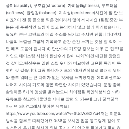
풍미(sapidity), 구조감(structure), 가벼움(lightness), 부드러움
(softness), 균형감(balance), 지속성(persistence)사진이 잘 안 보
이죠? 이 전 통 폰으로 찍은 것이라서 많이 깨지네요.(울음)중간 부
분은 제 주관적인 느낌이 있고 분명하지 않고 블러 처리했습니다.
필요한 분은 코멘트와 메일 주소를 남기고 주시면 전합니다:)인지
나름의 느낌을 그렇게 기록하고 순간 순간 느끼는 것을 잘 적어 두
면 매우 도움이 됩니다!4) 탄산수의 기포량 정보는 매우 큰 힌트!블
라인드 테이스팅 시험에 탄산수가 많이 나와?이건 대단한 장점인
것 같아요.탄산수는 일반 스틸 워터와 비교하면 고유한 특징이 뚜
렷한 것 같습니다.그중 하나가 기포의 양!개인적으로 클래식 워터
와 볼드 워터는 큰 차이가 없는 것처럼 느껴졌지만, 에피베센트와
나머지 사이의 기포의 양은 확연한 차이가 있었습니다! 문장 끝에
촬영해둔 5개의 영상을 올려놨으니 차이점을 확인해보세요 :-)5)
유튜브를 참고하라물맛을 제대로 알면 안 되는데 그냥 꿀꺽꿀꺽
마시면 되나?그래서 찾아본 유튜브!
https://www.youtube.com/watch?v=SUdWzBXYci4저는 이분의
방식을 함부로 따라했어요.0:38을 보시면 입을 동그랗게 감아 조
심스럽게 흡기를 하시면 외부 공기가 입 안으로 들어가고 물이 혀