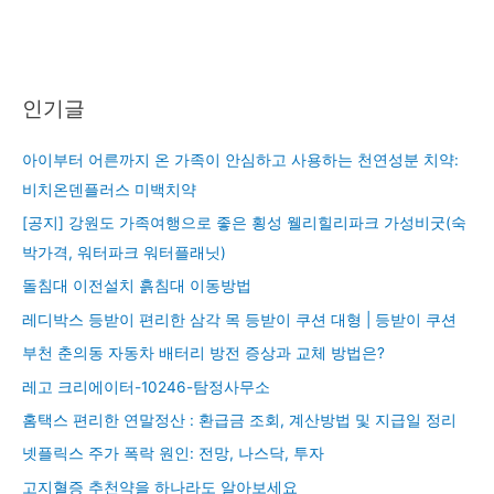
인기글
아이부터 어른까지 온 가족이 안심하고 사용하는 천연성분 치약:
비치온덴플러스 미백치약
[공지] 강원도 가족여행으로 좋은 횡성 웰리힐리파크 가성비굿(숙
박가격, 워터파크 워터플래닛)
돌침대 이전설치 흙침대 이동방법
레디박스 등받이 편리한 삼각 목 등받이 쿠션 대형 | 등받이 쿠션
부천 춘의동 자동차 배터리 방전 증상과 교체 방법은?
레고 크리에이터-10246-탐정사무소
홈택스 편리한 연말정산 : 환급금 조회, 계산방법 및 지급일 정리
넷플릭스 주가 폭락 원인: 전망, 나스닥, 투자
고지혈증 추천약을 하나라도 알아보세요