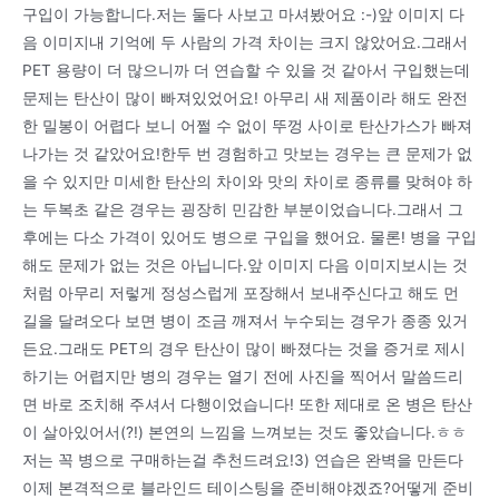
구입이 가능합니다.저는 둘다 사보고 마셔봤어요 :-)앞 이미지 다
음 이미지내 기억에 두 사람의 가격 차이는 크지 않았어요.그래서
PET 용량이 더 많으니까 더 연습할 수 있을 것 같아서 구입했는데
문제는 탄산이 많이 빠져있었어요! 아무리 새 제품이라 해도 완전
한 밀봉이 어렵다 보니 어쩔 수 없이 뚜껑 사이로 탄산가스가 빠져
나가는 것 같았어요!한두 번 경험하고 맛보는 경우는 큰 문제가 없
을 수 있지만 미세한 탄산의 차이와 맛의 차이로 종류를 맞혀야 하
는 두복초 같은 경우는 굉장히 민감한 부분이었습니다.그래서 그
후에는 다소 가격이 있어도 병으로 구입을 했어요. 물론! 병을 구입
해도 문제가 없는 것은 아닙니다.앞 이미지 다음 이미지보시는 것
처럼 아무리 저렇게 정성스럽게 포장해서 보내주신다고 해도 먼
길을 달려오다 보면 병이 조금 깨져서 누수되는 경우가 종종 있거
든요.그래도 PET의 경우 탄산이 많이 빠졌다는 것을 증거로 제시
하기는 어렵지만 병의 경우는 열기 전에 사진을 찍어서 말씀드리
면 바로 조치해 주셔서 다행이었습니다! 또한 제대로 온 병은 탄산
이 살아있어서(?!) 본연의 느낌을 느껴보는 것도 좋았습니다.ㅎㅎ
저는 꼭 병으로 구매하는걸 추천드려요!3) 연습은 완벽을 만든다
이제 본격적으로 블라인드 테이스팅을 준비해야겠죠?어떻게 준비