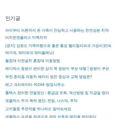
인기글
아이부터 어른까지 온 가족이 안심하고 사용하는 천연성분 치약:
비치온덴플러스 미백치약
[공지] 강원도 가족여행으로 좋은 횡성 웰리힐리파크 가성비굿(숙
박가격, 워터파크 워터플래닛)
돌침대 이전설치 흙침대 이동방법
레디박스 등받이 편리한 삼각 목 등받이 쿠션 대형 | 등받이 쿠션
부천 춘의동 자동차 배터리 방전 증상과 교체 방법은?
레고 크리에이터-10246-탐정사무소
홈택스 편리한 연말정산 : 환급금 조회, 계산방법 및 지급일 정리
넷플릭스 주가 폭락 원인: 전망, 나스닥, 투자
고지혈증 추천약을 하나라도 알아보세요
넷플릭스 프로필 잠금으로 계정 보호와 해킹을 방지하다