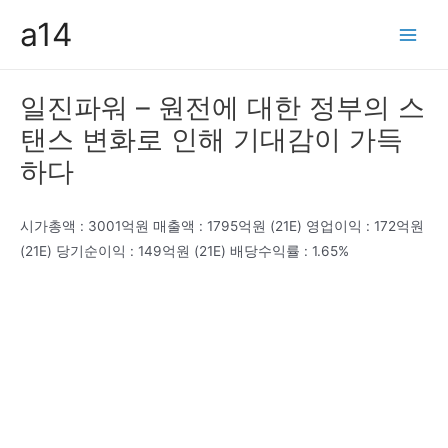
콘
a14
텐
Main
츠
Men
로
일진파워 – 원전에 대한 정부의 스
건
탠스 변화로 인해 기대감이 가득
너
뛰
하다
기
시가총액 : 3001억원 매출액 : 1795억원 (21E) 영업이익 : 172억원
(21E) 당기순이익 : 149억원 (21E) 배당수익률 : 1.65%