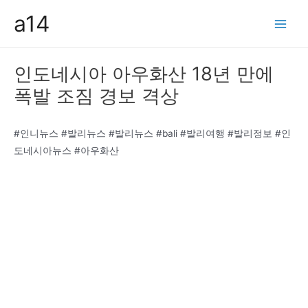
콘
a14
텐
Main
츠
Men
로
인도네시아 아우화산 18년 만에
건
폭발 조짐 경보 격상
너
뛰
기
#인니뉴스 #발리뉴스 #발리뉴스 #bali #발리여행 #발리정보 #인
도네시아뉴스 #아우화산