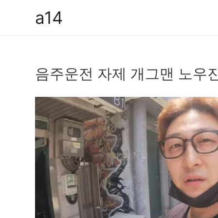
콘
a14
텐
츠
로
건
음주운전 자제 개그맨 노우
너
뛰
기