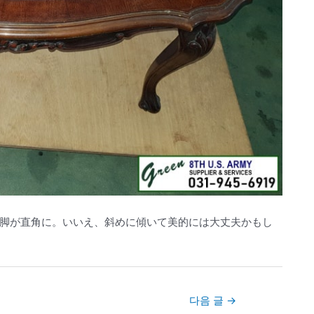
脚が直角に。いいえ、斜めに傾いて美的には大丈夫かもし
다음 글
→