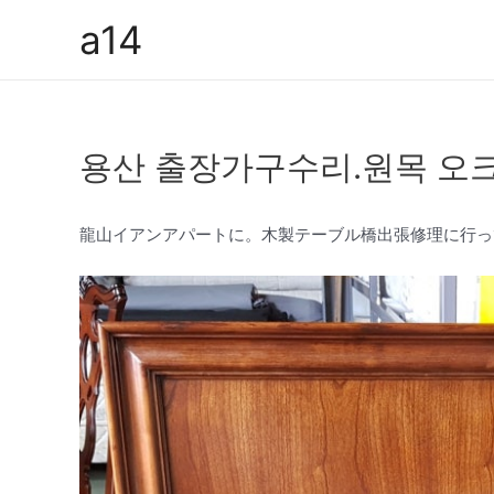
콘
a14
텐
츠
로
건
용산 출장가구수리.원목 오크
너
뛰
기
龍山イアンアパートに。木製テーブル橋出張修理に行っ