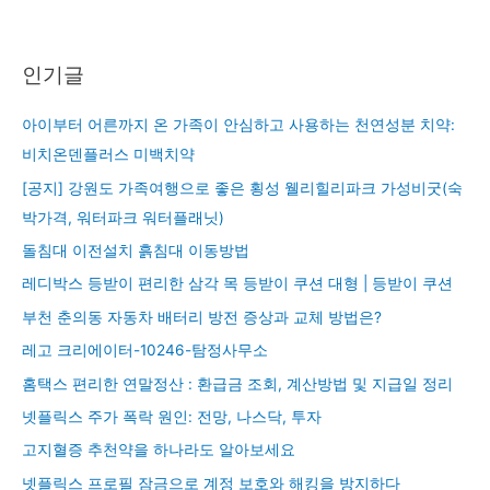
인기글
아이부터 어른까지 온 가족이 안심하고 사용하는 천연성분 치약:
비치온덴플러스 미백치약
[공지] 강원도 가족여행으로 좋은 횡성 웰리힐리파크 가성비굿(숙
박가격, 워터파크 워터플래닛)
돌침대 이전설치 흙침대 이동방법
레디박스 등받이 편리한 삼각 목 등받이 쿠션 대형 | 등받이 쿠션
부천 춘의동 자동차 배터리 방전 증상과 교체 방법은?
레고 크리에이터-10246-탐정사무소
홈택스 편리한 연말정산 : 환급금 조회, 계산방법 및 지급일 정리
넷플릭스 주가 폭락 원인: 전망, 나스닥, 투자
고지혈증 추천약을 하나라도 알아보세요
넷플릭스 프로필 잠금으로 계정 보호와 해킹을 방지하다