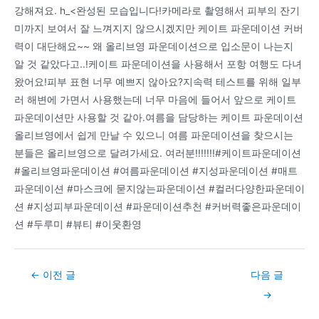
강해져요. h_<완성된 모습입니다!카메라로 촬영해서 피부의 잔기
미까지 보여서 잘 느껴지지 않으시겠지만 케이트 파운데이션 커버
력이 대단해요~~ 왜 올리브영 파운데이션으로 입소문이 나는지
알 것 같았다고..!케이트 파운데이션을 사용해서 포항 여행도 다녀
왔어요!피부 표현 너무 예쁘지 않아요?지속력 테스트를 위해 일부
러 해변에 가면서 사용했는데 너무 마음에 들어서 앞으로 케이트
파운데이션만 사용할 것 같아.여름을 담당하는 케이트 파운데이션
올리브영에서 쉽게 만날 수 있으니 여름 파운데이션을 찾으시는
분들은 올리브영으로 달려가세요. 여러분!!!!!!!#케이트파운데이션
#올리브영파운데이션 #여름파운데이션 #지성파운데이션 #매트
파운데이션 #마스크에 묻지않는파운데이션 #컬러다양한파운데이
션 #지성피부파운데이션 #파운데이션추천 #커버력좋은파운데이
션 #두루미 #뷰티 #이웃환영
Post
←
이전 글
다음 글
navigation
→