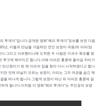
”해피 투게더”입니다.공개된 영화”해피 투게더”정보를 보면 다음
995년, 이별과 만남을 거듭하던 연인 보영이·국용)와 아피(양
니다.그리고 아르헨티나에 도착한 두 사람은 이과수 폭포를 찾
작은 투구에 헤어지곤 합니다.이때 아피은 홍콩에 돌아갈 차비가
은 만신창이가 된 채 아피의 집을 찾아 다시 시작하겠다고 합니
지만 언제 떠날지 모르는 보영이, 아피는 그의 여권을 숨긴 채
곁을 떠나게 됩니다.그렇게 보영이 떠난 뒤 아피은 홍콩에 갈
문하게 됩니다.이처럼 이 영화”해피 투게더”는 주인공의 보영