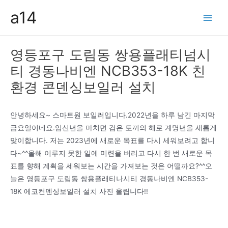
콘
a14
텐
Main
츠
Men
로
영등포구 도림동 쌍용플래티넘시
건
티 경동나비엔 NCB353-18K 친
너
뛰
환경 콘덴싱보일러 설치
기
안녕하세요~ 스마트원 보일러입니다.2022년을 하루 남긴 마지막
금요일이네요.임신년을 마치면 검은 토끼의 해로 계명년을 새롭게
맞이합니다. 저는 2023년에 새로운 목표를 다시 세워보려고 합니
다~^^올해 이루지 못한 일에 미련을 버리고 다시 한 번 새로운 목
표를 향해 계획을 세워보는 시간을 가져보는 것은 어떨까요?^^오
늘은 영등포구 도림동 쌍용플래티나시티 경동나비엔 NCB353-
18K 에코컨덴싱보일러 설치 사진 올립니다!!