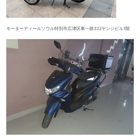
モーターディールソウル特別市広津区東一路322ヤンジビル1階