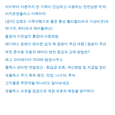
아이부터 어른까지 온 가족이 안심하고 사용하는 천연성분 치약:
비치온덴플러스 미백치약
[공지] 강원도 가족여행으로 좋은 횡성 웰리힐리파크 가성비굿(숙
박가격, 워터파크 워터플래닛)
돌침대 이전설치 흙침대 이동방법
레디박스 등받이 편리한 삼각 목 등받이 쿠션 대형 | 등받이 쿠션
부천 춘의동 자동차 배터리 방전 증상과 교체 방법은?
레고 크리에이터-10246-탐정사무소
홈택스 편리한 연말정산 : 환급금 조회, 계산방법 및 지급일 정리
넷플릭스 주가 폭락 원인: 전망, 나스닥, 투자
고지혈증 추천약을 하나라도 알아보세요
넷플릭스 프로필 잠금으로 계정 보호와 해킹을 방지하다