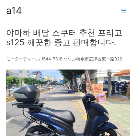
콘
a14
텐
Main
츠
Men
로
야마하 배달 스쿠터 추천 프리고
건
s125 깨끗한 중고 판매합니다.
너
뛰
기
モーターディール 1544-7318 ソウル特別市広津区東一路322