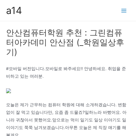
콘
a14
텐
Main
츠
Men
로
안산컴퓨터학원 추천 : 그린컴퓨
건
터아카데미 안산점 (_학원일상후
너
뛰
기)
기
#모바일 버전입니다.모바일로 봐주세요!! 안녕하세요. 취업을 준
비하고 있는 여러분.
오늘은 제가 근무하는 컴퓨터 학원에 대해 소개하겠습니다. 변함
없이 잘 먹고 있습니다만, 요즘 좀 드물죠?일하느라 바빴어요. 아
니라 귀찮아서 못했어요.앞으로는 먹이 일기도 일상 이야기도 일
이야기도 쭉쭉 남겨보겠습니다.아무튼 오늘은 제 직장 얘기를 해
볼게요.