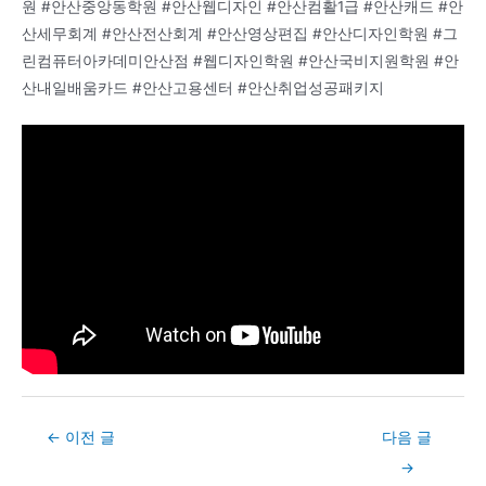
원 #안산중앙동학원 #안산웹디자인 #안산컴활1급 #안산캐드 #안
산세무회계 #안산전산회계 #안산영상편집 #안산디자인학원 #그
린컴퓨터아카데미안산점 #웹디자인학원 #안산국비지원학원 #안
산내일배움카드 #안산고용센터 #안산취업성공패키지
Post
←
이전 글
다음 글
navigation
→