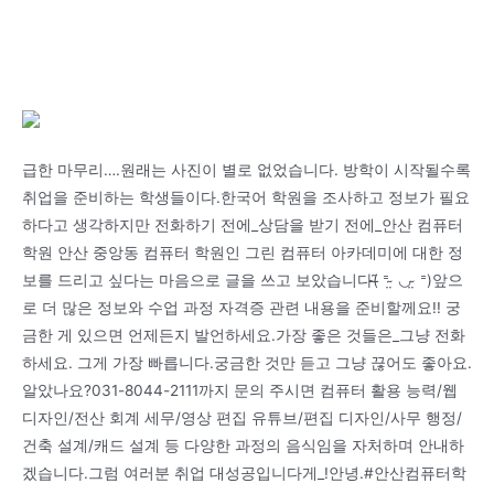
급한 마무리….원래는 사진이 별로 없었습니다. 방학이 시작될수록
취업을 준비하는 학생들이다.한국어 학원을 조사하고 정보가 필요
하다고 생각하지만 전화하기 전에_상담을 받기 전에_안산 컴퓨터
학원 안산 중앙동 컴퓨터 학원인 그린 컴퓨터 아카데미에 대한 정
보를 드리고 싶다는 마음으로 글을 쓰고 보았습니다(̶͂ ⁼ ̴̤ ◡ ̴̤ ⁼)앞으
로 더 많은 정보와 수업 과정 자격증 관련 내용을 준비할께요!! 궁
금한 게 있으면 언제든지 발언하세요.가장 좋은 것들은_그냥 전화
하세요. 그게 가장 빠릅니다.궁금한 것만 듣고 그냥 끊어도 좋아요.
알았나요?031-8044-2111까지 문의 주시면 컴퓨터 활용 능력/웹
디자인/전산 회계 세무/영상 편집 유튜브/편집 디자인/사무 행정/
건축 설계/캐드 설계 등 다양한 과정의 음식임을 자처하며 안내하
겠습니다.그럼 여러분 취업 대성공입니다게_!안녕.#안산컴퓨터학