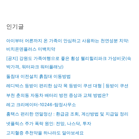
인기글
아이부터 어른까지 온 가족이 안심하고 사용하는 천연성분 치약:
비치온덴플러스 미백치약
[공지] 강원도 가족여행으로 좋은 횡성 웰리힐리파크 가성비굿(숙
박가격, 워터파크 워터플래닛)
돌침대 이전설치 흙침대 이동방법
레디박스 등받이 편리한 삼각 목 등받이 쿠션 대형 | 등받이 쿠션
부천 춘의동 자동차 배터리 방전 증상과 교체 방법은?
레고 크리에이터-10246-탐정사무소
홈택스 편리한 연말정산 : 환급금 조회, 계산방법 및 지급일 정리
넷플릭스 주가 폭락 원인: 전망, 나스닥, 투자
고지혈증 추천약을 하나라도 알아보세요