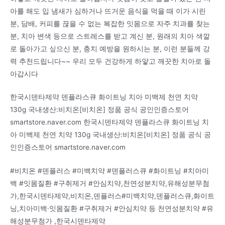
아를 해도 입 냄새가 심하거나 뜨거운 음식을 먹을 때 이가 시린
분, 담배, 커피를 끊을 수 없는 복잡한 잇몸으로 자주 치과를 찾는
분, 치아 변색 등으로 스트레스를 받고 계신 분, 원래의 치아 색깔
로 돌아가고 싶으신 분, 충치 예방을 원하시는 분, 이런 분들께 강
력 추천드립니다~~ 우리 모두 건강하게 하얗고 깨끗한 치아로 돌
아갑시다
한국시덴타제약 덴플라스큐 화이트닝 치아 미백제 천연 치약
130g 국내생산:비치온[비치온] 정품 공식 공인인증스토어
smartstore.naver.com 한국시덴타제약 덴플라스큐 화이트닝 치
아 미백제 천연 치약 130g 국내생산:비치온[비치온] 정품 공식 공
인인증스토어 smartstore.naver.com
#비치온 #덴플러스 #미백치약 #덴플러스큐 #화이트닝 #치아미
백 #잇몸질환 #구취제거 #안심치약,천연성분치약,유해성분무첨
가,한국시덴타제약,비치온,덴플러스#미백치약,덴플러스큐,화이트
닝,치아미백·잇몸질환 #구취제거 #안심치약 등 천연성분치약 #유
해성분무첨가 ,한국시덴타제약