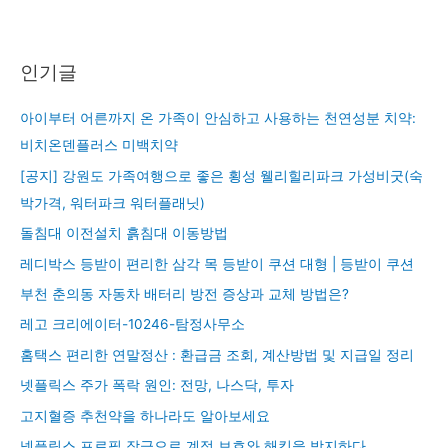
인기글
아이부터 어른까지 온 가족이 안심하고 사용하는 천연성분 치약:
비치온덴플러스 미백치약
[공지] 강원도 가족여행으로 좋은 횡성 웰리힐리파크 가성비굿(숙
박가격, 워터파크 워터플래닛)
돌침대 이전설치 흙침대 이동방법
레디박스 등받이 편리한 삼각 목 등받이 쿠션 대형 | 등받이 쿠션
부천 춘의동 자동차 배터리 방전 증상과 교체 방법은?
레고 크리에이터-10246-탐정사무소
홈택스 편리한 연말정산 : 환급금 조회, 계산방법 및 지급일 정리
넷플릭스 주가 폭락 원인: 전망, 나스닥, 투자
고지혈증 추천약을 하나라도 알아보세요
넷플릭스 프로필 잠금으로 계정 보호와 해킹을 방지하다