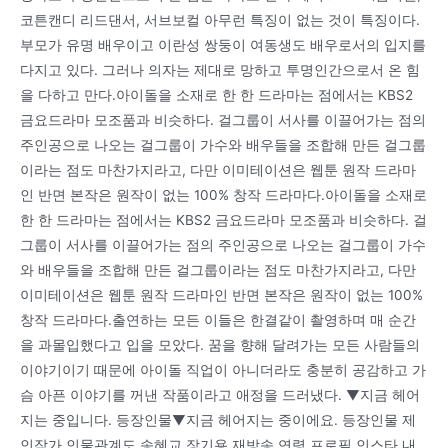
코튼캔디 리드댄서, 서브보컬 아무런 특징이 없는 것이 특징이다.
부모가 유명 배우이고 이란성 쌍둥이 여동생도 배우로서의 입지를
다지고 있다. 그러나 의자는 제대로 망하고 투명인간으로서 온 힘
을 다하고 만다.아이돌을 소재로 한 한 드라마는 점에서는 KBS2
금요드라마 모조품과 비슷하다. 걸그룹이 서사를 이끌어가는 점의
주인공으로 나오는 걸그룹이 가수와 배우들을 조합해 만든 걸그룹
이라는 점도 마찬가지라고, 다만 이미테이션은 웹툰 원작 드라마
인 반면 본작은 원작이 없는 100% 창작 드라마다.아이돌을 소재로
한 한 드라마는 점에서는 KBS2 금요드라마 모조품과 비슷하다. 걸
그룹이 서사를 이끌어가는 점의 주인공으로 나오는 걸그룹이 가수
와 배우들을 조합해 만든 걸그룹이라는 점도 마찬가지라고, 다만
이미테이션은 웹툰 원작 드라마인 반면 본작은 원작이 없는 100%
창작 드라마다.출연하는 모든 이들은 한결같이 촬영하며 매 순간
을 과몰입했다고 입을 모았다. 꿈을 향해 달려가는 모든 사람들의
이야기이기 때문에 아이돌 직업이 아니더라도 충분히 공감하고 가
슴 아픈 이야기를 꺼낸 작품이라고 애정을 드러냈다. ▼지금 헤어
지는 중입니다. 등장인물▼지금 헤어지는 중이에요. 등장인물 제
인작가 인물관계도 송혜교 장기용 재방송 연령 프로필 인스타 내