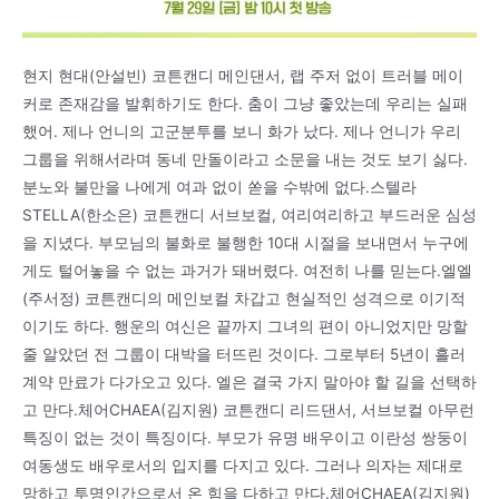
현지 현대(안설빈) 코튼캔디 메인댄서, 랩 주저 없이 트러블 메이
커로 존재감을 발휘하기도 한다. 춤이 그냥 좋았는데 우리는 실패
했어. 제나 언니의 고군분투를 보니 화가 났다. 제나 언니가 우리
그룹을 위해서라며 동네 만돌이라고 소문을 내는 것도 보기 싫다.
분노와 불만을 나에게 여과 없이 쏟을 수밖에 없다.스텔라
STELLA(한소은) 코튼캔디 서브보컬, 여리여리하고 부드러운 심성
을 지녔다. 부모님의 불화로 불행한 10대 시절을 보내면서 누구에
게도 털어놓을 수 없는 과거가 돼버렸다. 여전히 나를 믿는다.엘엘
(주서정) 코튼캔디의 메인보컬 차갑고 현실적인 성격으로 이기적
이기도 하다. 행운의 여신은 끝까지 그녀의 편이 아니었지만 망할
줄 알았던 전 그룹이 대박을 터뜨린 것이다. 그로부터 5년이 흘러
계약 만료가 다가오고 있다. 엘은 결국 가지 말아야 할 길을 선택하
고 만다.체어CHAEA(김지원) 코튼캔디 리드댄서, 서브보컬 아무런
특징이 없는 것이 특징이다. 부모가 유명 배우이고 이란성 쌍둥이
여동생도 배우로서의 입지를 다지고 있다. 그러나 의자는 제대로
망하고 투명인간으로서 온 힘을 다하고 만다.체어CHAEA(김지원)