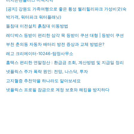
[공지] 강원도 가족여행으로 좋은 횡성 웰리힐리파크 가성비굿(숙
박가격, 워터파크 워터플래닛)
돌침대 이전설치 흙침대 이동방법
레디박스 등받이 편리한 삼각 목 등받이 쿠션 대형 | 등받이 쿠션
부천 춘의동 자동차 배터리 방전 증상과 교체 방법은?
레고 크리에이터-10246-탐정사무소
홈택스 편리한 연말정산 : 환급금 조회, 계산방법 및 지급일 정리
넷플릭스 주가 폭락 원인: 전망, 나스닥, 투자
고지혈증 추천약을 하나라도 알아보세요
넷플릭스 프로필 잠금으로 계정 보호와 해킹을 방지하다