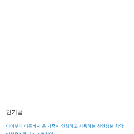
인기글
아이부터 어른까지 온 가족이 안심하고 사용하는 천연성분 치약:
비치온덴플러스 미백치약