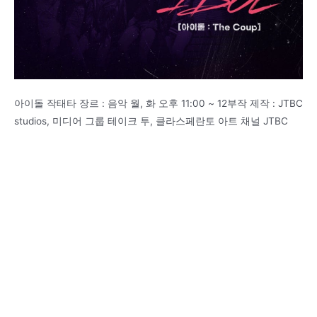
아이돌 작태타 장르 : 음악 월, 화 오후 11:00 ~ 12부작 제작 : JTBC
studios, 미디어 그룹 테이크 투, 클라스페란토 아트 채널 JTBC