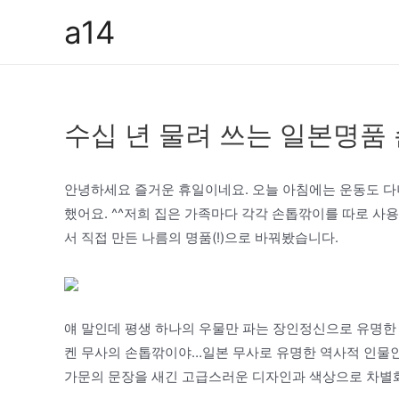
콘
a14
텐
츠
로
건
수십 년 물려 쓰는 일본명품
너
뛰
기
안녕하세요 즐거운 휴일이네요. 오늘 아침에는 운동도 다
했어요. ^^저희 집은 가족마다 각각 손톱깎이를 따로 사
서 직접 만든 나름의 명품(!)으로 바꿔봤습니다.
얘 말인데 평생 하나의 우물만 파는 장인정신으로 유명한 
켄 무사의 손톱깎이야…일본 무사로 유명한 역사적 인물
가문의 문장을 새긴 고급스러운 디자인과 색상으로 차별