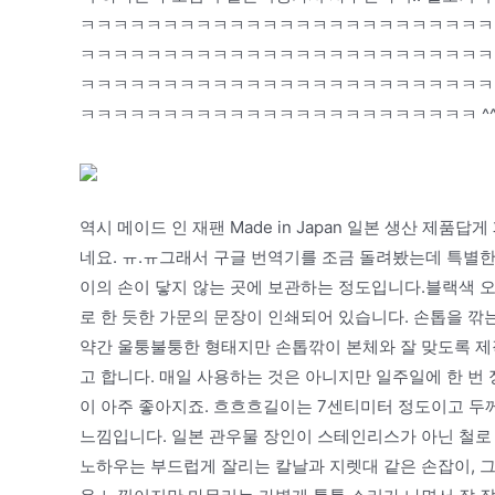
ㅋㅋㅋㅋㅋㅋㅋㅋㅋㅋㅋㅋㅋㅋㅋㅋㅋㅋㅋㅋㅋㅋㅋㅋㅋ
ㅋㅋㅋㅋㅋㅋㅋㅋㅋㅋㅋㅋㅋㅋㅋㅋㅋㅋㅋㅋㅋㅋㅋㅋㅋ
ㅋㅋㅋㅋㅋㅋㅋㅋㅋㅋㅋㅋㅋㅋㅋㅋㅋㅋㅋㅋㅋㅋㅋㅋㅋ
ㅋㅋㅋㅋㅋㅋㅋㅋㅋㅋㅋㅋㅋㅋㅋㅋㅋㅋㅋㅋㅋㅋㅋㅋ ^
역시 메이드 인 재팬 Made in Japan 일본 생산 제
네요. ㅠ.ㅠ그래서 구글 번역기를 조금 돌려봤는데 특별한
이의 손이 닿지 않는 곳에 보관하는 정도입니다.블랙색 
로 한 듯한 가문의 문장이 인쇄되어 있습니다. 손톱을 깎
약간 울퉁불퉁한 형태지만 손톱깎이 본체와 잘 맞도록 제작되
고 합니다. 매일 사용하는 것은 아니지만 일주일에 한 번
이 아주 좋아지죠. 흐흐흐길이는 7센티미터 정도이고 두
느낌입니다. 일본 관우물 장인이 스테인리스가 아닌 철로
노하우는 부드럽게 잘리는 칼날과 지렛대 같은 손잡이, 