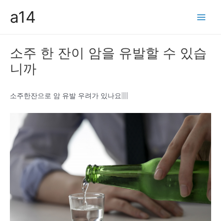
콘
a14
텐
Main
츠
Men
로
소주 한 잔이 암을 유발할 수 있습
건
니까
너
뛰
기
소주한잔으로 암 유발 우려가 있나요▥