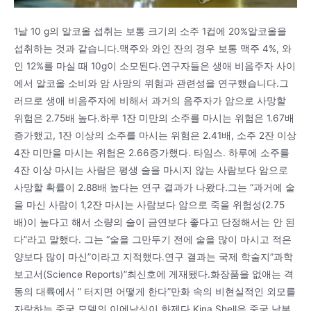
1날 10 g의 알코올 섭취는 보통 크기의 소주 1컵에 20%알코올을
섭취하는 것과 같습니다.맥주와 와인 잔의 경우 보통 맥주 4%, 와
인 12%를 마실 때 10g이 소모된다.연구자들은 생애 비음주자 사이
에서 알코올 소비와 암 사망의 위험과 관련성을 연구했습니다.그
러므로 생애 비음주자에 비해서 과거의 음주자가 암으로 사망할
위험은 2.75배 높다.하루 1잔 미만의 소주를 마시는 위험은 1.67배
증가했고, 1잔 이상의 소주를 마시는 위험은 2.41배, 소주 2잔 이상
4잔 미만을 마시는 위험은 2.66증가했다. 타임스. 하루에 소주를
4잔 이상 마시는 사람은 평생 술을 마시지 않는 사람보다 암으로
사망할 확률이 2.88배 높다는 연구 결과가 나왔다.그는 “과거에 술
을 마신 사람이 1,2잔 마시는 사람보다 암으로 죽을 위험성(2.75
배)이 높다고 해서 소량의 술이 금연보다 좋다고 단정해서는 안 된
다”라고 말했다. 그는 “술을 그만두기 전에 술을 많이 마시고 적은
양보다 많이 마신”이라고 지적했다.연구 결과는 국제 학술지”과학
보고서(Science Reports)”최신호에 게재됐다.화장품을 없애는 격
동의 대륙에서 ” 터지면 어떻게 한다”만화 속의 비현실적인 외모를
자랑하는 중국 모델의 이에낙싱이 화제다.Kina Shell은 중국 남부