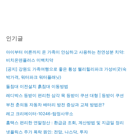
인기글
아이부터 어른까지 온 가족이 안심하고 사용하는 천연성분 치약:
비치온덴플러스 미백치약
[공지] 강원도 가족여행으로 좋은 횡성 웰리힐리파크 가성비굿(숙
박가격, 워터파크 워터플래닛)
돌침대 이전설치 흙침대 이동방법
레디박스 등받이 편리한 삼각 목 등받이 쿠션 대형 | 등받이 쿠션
부천 춘의동 자동차 배터리 방전 증상과 교체 방법은?
레고 크리에이터-10246-탐정사무소
홈택스 편리한 연말정산 : 환급금 조회, 계산방법 및 지급일 정리
넷플릭스 주가 폭락 원인: 전망, 나스닥, 투자