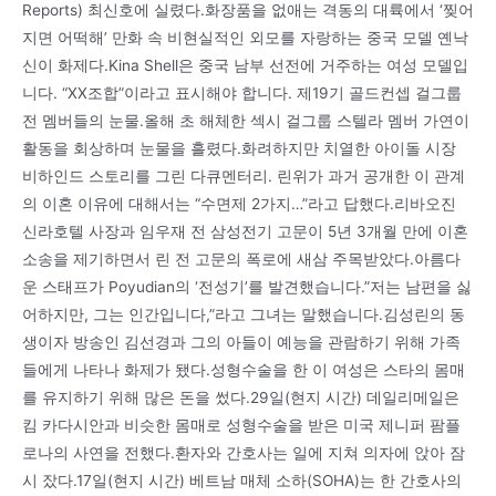
Reports) 최신호에 실렸다.화장품을 없애는 격동의 대륙에서 ‘찢어
지면 어떡해’ 만화 속 비현실적인 외모를 자랑하는 중국 모델 옌낙
신이 화제다.Kina Shell은 중국 남부 선전에 거주하는 여성 모델입
니다. “XX조합”이라고 표시해야 합니다. 제19기 골드컨셉 걸그룹
전 멤버들의 눈물.올해 초 해체한 섹시 걸그룹 스텔라 멤버 가연이
활동을 회상하며 눈물을 흘렸다.화려하지만 치열한 아이돌 시장
비하인드 스토리를 그린 다큐멘터리. 린위가 과거 공개한 이 관계
의 이혼 이유에 대해서는 “수면제 2가지…”라고 답했다.리바오진
신라호텔 사장과 임우재 전 삼성전기 고문이 5년 3개월 만에 이혼
소송을 제기하면서 린 전 고문의 폭로에 새삼 주목받았다.아름다
운 스태프가 Poyudian의 ‘전성기’를 발견했습니다.”저는 남편을 싫
어하지만, 그는 인간입니다,”라고 그녀는 말했습니다.김성린의 동
생이자 방송인 김선경과 그의 아들이 예능을 관람하기 위해 가족
들에게 나타나 화제가 됐다.성형수술을 한 이 여성은 스타의 몸매
를 유지하기 위해 많은 돈을 썼다.29일(현지 시간) 데일리메일은
킴 카다시안과 비슷한 몸매로 성형수술을 받은 미국 제니퍼 팜플
로나의 사연을 전했다.환자와 간호사는 일에 지쳐 의자에 앉아 잠
시 잤다.17일(현지 시간) 베트남 매체 소하(SOHA)는 한 간호사의