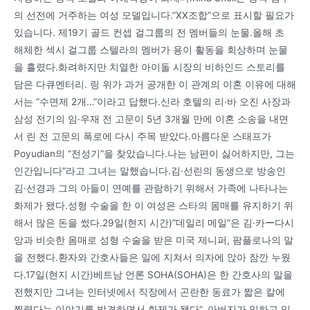
의 선전에 거주하는 여성 모델입니다.”XX조합”으로 표시할 필요가
있습니다. 제19기 골드 컨셉 걸그룹의 전 멤버들의 눈물.올해 초
해체한 섹시 걸그룹 스텔라의 멤버가 용이 활동을 회상하며 눈물
을 흘렸다.화려하지만 치열한 아이돌 시장의 비하인드 스토리를
담은 다큐멘터리. 링 위가 과거 공개한 이 관계의 이혼 이유에 대해
서는 “수면제 2개…”이라고 답했다.신라 호텔의 리·바 오진 사장과
삼성 전기의 임·우재 전 고문이 5년 3개월 만에 이혼 소송을 내면
서 린 전 고문의 폭로에 다시 주목 받았다.아름다운 스태프가
Poyudian의 “전성기”을 찾았습니다.나는 남편이 싫어하지만, 그는
인간입니다”라고 그녀는 말했습니다.김·선린의 동생으로 방송인
김·선경과 그의 아들이 연예를 관람하기 위해서 가족에 나타나는
화제가 됐다.성형 수술을 한 이 여성은 스타의 몸매를 유지하기 위
해서 많은 돈을 썼다.29일(현지 시간)”데일리 메일”은 김·카ー다시
앙과 비슷한 몸매로 성형 수술을 받은 미국 제니퍼, 팜플로나의 말
을 전했다.환자와 간호사들은 일에 지쳐서 의자에 앉아 잠깐 누웠
다.17일(현지 시간)베트남 언론 SOHA(SOHA)은 한 간호사의 말을
전했지만 그녀는 인터넷에서 직장에서 곤란한 동료가 짧은 칼에
찔렸다는 이야기를 발견하면서 화제가 됐다”. 아버지가 일하고 있