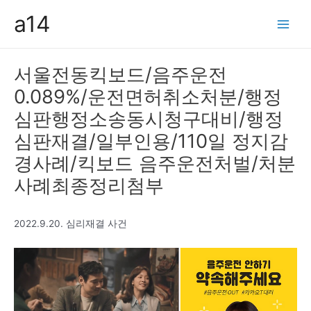
콘
a14
텐
Main
츠
Men
로
서울전동킥보드/음주운전
건
0.089%/운전면허취소처분/행정
너
뛰
심판행정소송동시청구대비/행정
기
심판재결/일부인용/110일 정지감
경사례/킥보드 음주운전처벌/처분
사례최종정리첨부
2022.9.20. 심리재결 사건