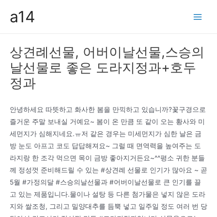
콘
a14
텐
Main
츠
Men
로
상견례선물, 어버이날선물,스승의
건
날선물로 좋은 도라지정과+호두
너
뛰
정과
기
안녕하세요 따뜻하고 화사한 봄을 만끽하고 있습니까?꽃구경으로
즐거운 주말 보내실 거예요~ 봄이 온 만큼 또 같이 오는 황사와 미
세먼지가 심해지네요.ㅠ저 같은 경우는 미세먼지가 심한 날은 금
방 눈도 아프고 코도 답답해져요~ 그럴 때 면역력을 높여주는 도
라지랑 한 조각 먹으면 목이 금방 좋아지거든요~^^평소 귀한 분들
께 정성껏 준비해드릴 수 있는 #상견례 선물로 인기가 많아요 ~ 곧
5월 #가정의달 #스승의날선물과 #어버이날선물로 큰 인기를 끌
고 있는 제품입니다.물이나 설탕 등 다른 첨가물은 넣지 않은 도라
지와 쌀조청, 그리고 밀양대추를 듬뿍 넣고 일주일 정도 여러 번 당