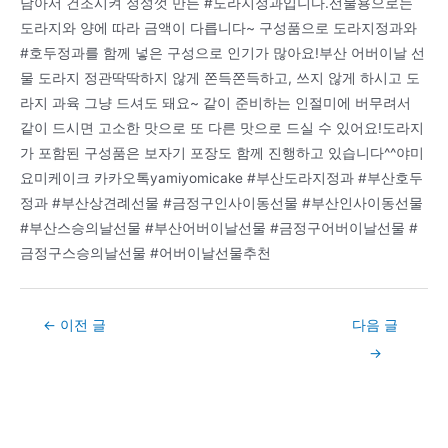
담아서 건조시켜 정성껏 만든 #도라지정과입니다.선물용으로는
도라지와 양에 따라 금액이 다릅니다~ 구성품으로 도라지정과와
#호두정과를 함께 넣은 구성으로 인기가 많아요!부산 어버이날 선
물 도라지 정관딱딱하지 않게 쫀득쫀득하고, 쓰지 않게 하시고 도
라지 과육 그냥 드셔도 돼요~ 같이 준비하는 인절미에 버무려서
같이 드시면 고소한 맛으로 또 다른 맛으로 드실 수 있어요!도라지
가 포함된 구성품은 보자기 포장도 함께 진행하고 있습니다^^야미
요미케이크 카카오톡yamiyomicake #부산도라지정과 #부산호두
정과 #부산상견례선물 #금정구인사이동선물 #부산인사이동선물
#부산스승의날선물 #부산어버이날선물 #금정구어버이날선물 #
금정구스승의날선물 #어버이날선물추천
Post
←
이전 글
다음 글
navigation
→