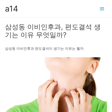
콘
a14
텐
Main
츠
Men
로
삼성동 이비인후과, 편도결석 생
건
기는 이유 무엇일까?
너
뛰
기
삼성동 이비인후과 편도결석이 생기는 이유는 뭘까.