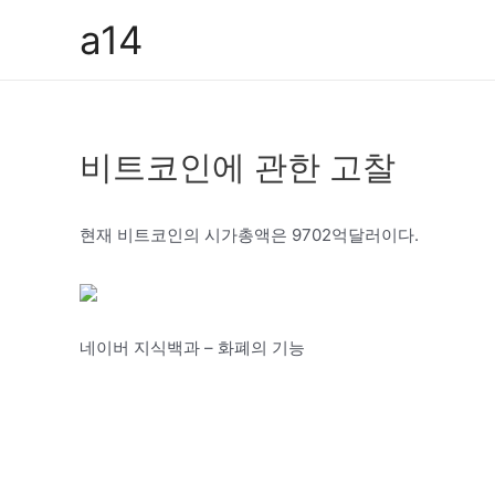
콘
a14
텐
츠
로
건
비트코인에 관한 고찰
너
뛰
기
현재 비트코인의 시가총액은 9702억달러이다.
네이버 지식백과 – 화폐의 기능