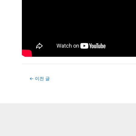
Post
←
이전 글
navigation