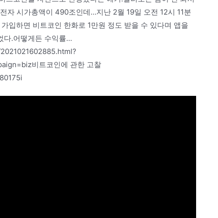
자 시가총액이 490조인데…지난 2월 19일 오전 12시 11분
앱에 가입하면 비트코인 한화로 1만원 정도 받을 수 있다며 앱을
었다.어떻게든 수익률…
16/2021021602885.html?
campaign=biz비트코인에 관한 고찰
80175i