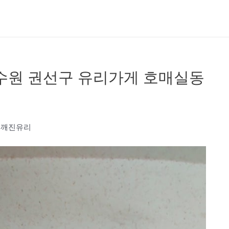
수원 권선구 유리가게 호매실동
 깨진유리