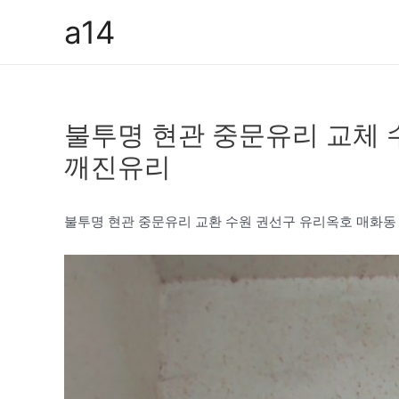
콘
a14
텐
츠
로
건
불투명 현관 중문유리 교체 
너
뛰
깨진유리
기
불투명 현관 중문유리 교환 수원 권선구 유리옥호 매화동