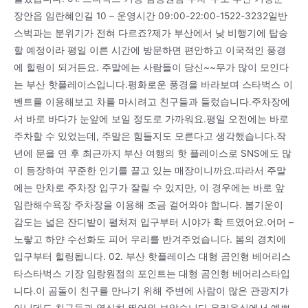
장안읍 임란혜인길 10 – 운영시간 09:00-22:00-1522-3232일반
스벅과는 분위기가 전혀 다르죠?제가 부산에서 낮 비행기에 탑승
할 예정이라 평일 이른 시간에 방문하면 편안하고 이국적인 풍경
에 힐링이 되거든요. 주말에는 사람들이 당신~~무가 많이 모인다
는 부산 핫플레이스입니다.평화로운 풍경을 바라보며 스타벅스 이
벤트를 이용해보고 차를 마시려고 친구들과 들렀습니다.주차장에
서 바로 바다가 눈앞에 보일 정도로 가까워요.평일 오전에는 바로
주차할 수 있었는데, 주말은 힘들지도 모른다고 생각했습니다.작
년에 문을 연 후 최근까지 부산 여행의 핫 플레이스로 SNS에도 많
이 등장하여 꾸준한 인기를 끌고 있는 매장이니까요.따라서 주말
에는 만차로 주차장 입구가 잘릴 수 있지만, 이 경우에는 바로 앞
임란해수욕장 주차장을 이용해 조금 걸어와야 합니다. 봄기운이
감도는 넓은 잔디밭이 펼쳐져 입구부터 시야가 확 트였어요.어머 –
노랗고 하얀 수선화도 피어 우리를 반겨주었습니다. 봄의 경치에
입구부터 힐링됩니다. 02. 부산 핫플레이스 대형 곰인형 베어리스
타스타벅스 기장 임랑원점의 포인트는 대형 곰인형 베어리스타입
니다.이 곰돌이 친구를 만나기 위해 주변에 사람이 많은 관광지가
아닌데도 친구들과 열심히 뛰어와 보았습니다.유리온실에서 예쁘