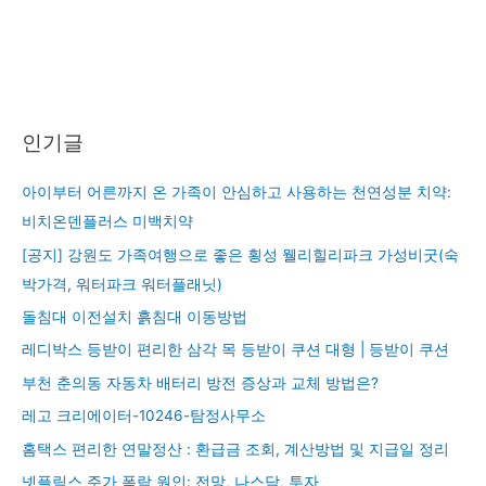
인기글
아이부터 어른까지 온 가족이 안심하고 사용하는 천연성분 치약:
비치온덴플러스 미백치약
[공지] 강원도 가족여행으로 좋은 횡성 웰리힐리파크 가성비굿(숙
박가격, 워터파크 워터플래닛)
돌침대 이전설치 흙침대 이동방법
레디박스 등받이 편리한 삼각 목 등받이 쿠션 대형 | 등받이 쿠션
부천 춘의동 자동차 배터리 방전 증상과 교체 방법은?
레고 크리에이터-10246-탐정사무소
홈택스 편리한 연말정산 : 환급금 조회, 계산방법 및 지급일 정리
넷플릭스 주가 폭락 원인: 전망, 나스닥, 투자