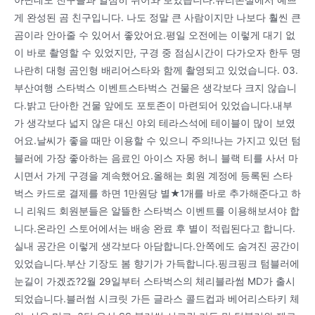
게 완성된 곰 친구입니다. 나도 정말 큰 사람이지만 나보다 훨씬 큰
곰이라 안아줄 수 있어서 좋았어요.평일 오전에는 이렇게 대기 없
이 바로 촬영할 수 있었지만, 구경 중 점심시간이 다가오자 한두 명
나란히 대형 곰인형 배리어스타와 함께 촬영되고 있었습니다. 03.
부산여행 스타벅스 이벤트스타벅스 건물은 생각보다 크지 않습니
다.밝고 단아한 건물 앞에도 포토존이 마련되어 있었습니다.내부
가 생각보다 넓지 않은 대신 야외 테라스석에 테이블이 많이 보였
어요.날씨가 좋을 때만 이용할 수 있으니 주의!나는 가지고 있던 텀
블러에 가장 좋아하는 음료인 아이스 자몽 허니 블랙 티를 사서 마
시면서 가게 구경을 계속했어요.올해는 회원 계정에 등록된 스타
벅스 카드로 결제를 하면 1만원당 별★1개를 바로 추가해준다고 하
니 리워드 회원분들은 알뜰한 스타벅스 이벤트를 이용해보셔야 합
니다.온라인 스토어에서는 배송 완료 후 별이 적립된다고 합니다.
실내 공간은 이렇게 생각보다 아담합니다.안쪽에도 숨겨진 공간이
있었습니다.부산 기장도 봄 향기가 가득합니다.핑크핑크 텀블러에
눈길이 가겠죠?2월 29일부터 스타벅스의 체리블라썸 MD가 출시
되었습니다.블러썸 시크릿 가든 글라스 콜드컵과 베어리스타키 체