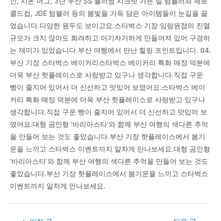
인, 시온 머그, 3단 우산 SS 블러썸 시크릿 가든 밀 텀블러와 제로
콜드컵, JDE 텀블러 등의 봄빛을 가득 담은 아이템들이 눈길을 끌
었습니다.다양한 원두도 보이고요.스타벅스 기장 임랑원점의 진열
규모가 크지 않아도 화려하고 아기자기하게 만들어져 있어 구경하
는 재미가 있었습니다.부산 여행에서 만난 힐링 포인트입니다. 04.
부산 기장 스타벅스 베이커리스타벅스 베이커리 특화 매장 덕분에
더욱 부산 핫플레이스로 사랑받고 있구나 생각합니다.직접 구운
빵이 줄지어 있어서 더 신선하고 맛있어 보였어요.스타벅스 베이
커리 특화 매장 덕분에 더욱 부산 핫플레이스로 사랑받고 있구나
생각합니다.직접 구운 빵이 줄지어 있어서 더 신선하고 맛있어 보
였어요.대형 곰인형 ‘바리아스타’와 함께 부산 여행의 색다른 추억
을 만들어 보는 것도 좋았습니다.부산 기장 핫플레이스에서 봄기
운을 느끼고 스타벅스 이벤트까지 알차게 만나보세요.대형 곰인형
‘바리아스타’와 함께 부산 여행의 색다른 추억을 만들어 보는 것도
좋았습니다.부산 기장 핫플레이스에서 봄기운을 느끼고 스타벅스
이벤트까지 알차게 만나보세요.
Post