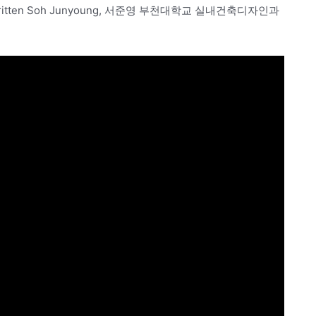
tten Soh Junyoung, 서준영 부천대학교 실내건축디자인과