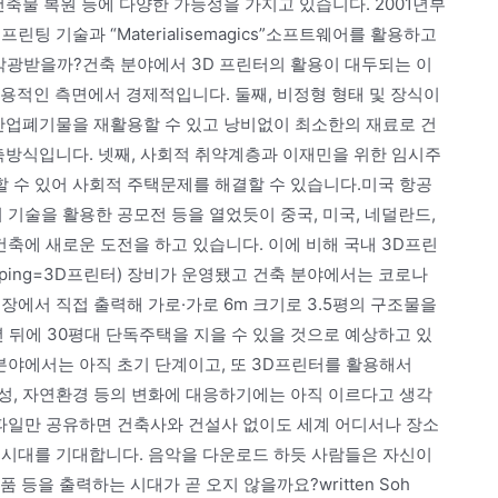
건축물 복원 등에 다양한 가능성을 가지고 있습니다. 2001년부
팅 기술과 “Materialisemagics”소프트웨어를 활용하고
 각광받을까?건축 분야에서 3D 프린터의 활용이 대두되는 이
비용적인 측면에서 경제적입니다. 둘째, 비정형 형태 및 장식이
 산업폐기물을 재활용할 수 있고 낭비없이 최소한의 재료로 건
축방식입니다. 넷째, 사회적 취약계층과 이재민을 위한 임시주
할 수 있어 사회적 주택문제를 해결할 수 있습니다.미국 항공
터 기술을 활용한 공모전 등을 열었듯이 중국, 미국, 네덜란드,
건축에 새로운 도전을 하고 있습니다. 이에 비해 국내 3D프린
totyping=3D프린터) 장비가 운영됐고 건축 분야에서는 코로나
현장에서 직접 출력해 가로·가로 6m 크기로 3.5평의 구조물을
년 뒤에 30평대 단독주택을 지을 수 있을 것으로 예상하고 있
분야에서는 아직 초기 단계이고, 또 3D프린터를 활용해서
내구성, 자연환경 등의 변화에 대응하기에는 아직 이르다고 생각
 파일만 공유하면 건축사와 건설사 없이도 세계 어디서나 장소
 시대를 기대합니다. 음악을 다운로드 하듯 사람들은 자신이
 등을 출력하는 시대가 곧 오지 않을까요?written Soh