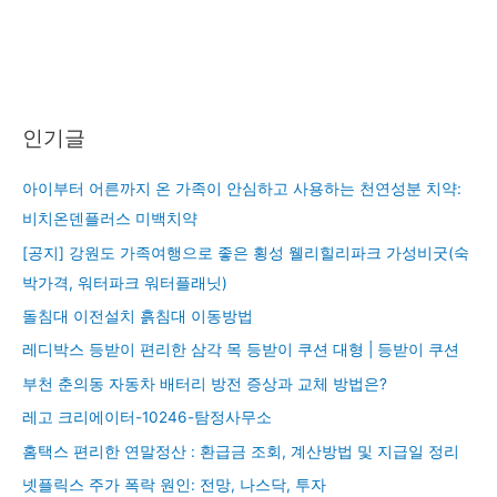
인기글
아이부터 어른까지 온 가족이 안심하고 사용하는 천연성분 치약:
비치온덴플러스 미백치약
[공지] 강원도 가족여행으로 좋은 횡성 웰리힐리파크 가성비굿(숙
박가격, 워터파크 워터플래닛)
돌침대 이전설치 흙침대 이동방법
레디박스 등받이 편리한 삼각 목 등받이 쿠션 대형 | 등받이 쿠션
부천 춘의동 자동차 배터리 방전 증상과 교체 방법은?
레고 크리에이터-10246-탐정사무소
홈택스 편리한 연말정산 : 환급금 조회, 계산방법 및 지급일 정리
넷플릭스 주가 폭락 원인: 전망, 나스닥, 투자