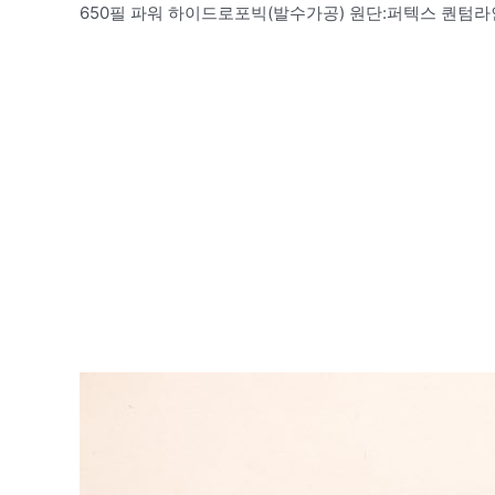
650필 파워 하이드로포빅(발수가공) 원단:퍼텍스 퀀텀라인 http