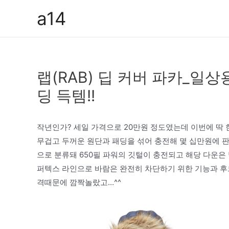
콘
a14
텐
츠
로
건
랩(RAB) 딥 커버 파카_일
너
뛰
딩 득템!!
기
작년인가? 세일 가격으로 20만원 정도였는데 이번에 딱 
무겁고 두꺼운 원단과 패딩을 섞어 충전해 몇 십만원에 
으로 분류돼 650필 파워의 깃털이 충전되고 해당 다운은
퍼텍스 라인으로 바람은 완전히 차단하기 위한 기능과 후
격때문에 깜짝놀랐고…^^