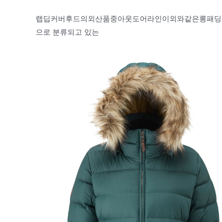
랩딥커버후드의외산품중아웃도어라인이외와같은롱패딩제품
으로 분류되고 있는