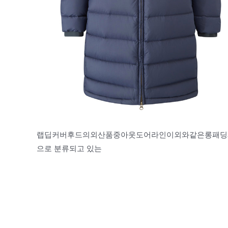
랩딥커버후드의외산품중아웃도어라인이외와같은롱패딩제품
으로 분류되고 있는