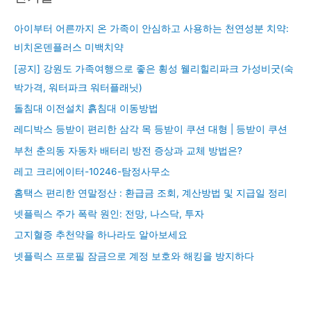
아이부터 어른까지 온 가족이 안심하고 사용하는 천연성분 치약:
비치온덴플러스 미백치약
[공지] 강원도 가족여행으로 좋은 횡성 웰리힐리파크 가성비굿(숙
박가격, 워터파크 워터플래닛)
돌침대 이전설치 흙침대 이동방법
레디박스 등받이 편리한 삼각 목 등받이 쿠션 대형 | 등받이 쿠션
부천 춘의동 자동차 배터리 방전 증상과 교체 방법은?
레고 크리에이터-10246-탐정사무소
홈택스 편리한 연말정산 : 환급금 조회, 계산방법 및 지급일 정리
넷플릭스 주가 폭락 원인: 전망, 나스닥, 투자
고지혈증 추천약을 하나라도 알아보세요
넷플릭스 프로필 잠금으로 계정 보호와 해킹을 방지하다