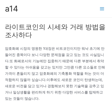
콘
a14
텐
Main
츠
Men
로
라이트코인의 시세와 거래 방법을
건
조사하다
너
뛰
기
암호화폐 시장의 영원한 1대장은 비트코인이지만 워낙 초기에 만
들어진 종목이다 보니 다양한 문제점을 갖고 있는 것도 사실입니
다.또 화폐로서의 기능에만 집중하기 때문에 다른 부분에서 취약
할 수 있다는 아쉬움을 갖고는 있지만 그만큼 다른 요소들로 인해
가격이 흔들리지 않고 암호화폐의 기축통화 역할을 하는 것이 더
적합하지 않을까 싶습니다.이후에도 새로운 코인이 탄생하는데,
새로운 비전을 담고 있거나 경험해보지 못한 기술력을 갖추고 있
거나 일상생활을 편리하게 하기 위한 다양한 서비스를 탑재하고
있는 것들이 많습니다.