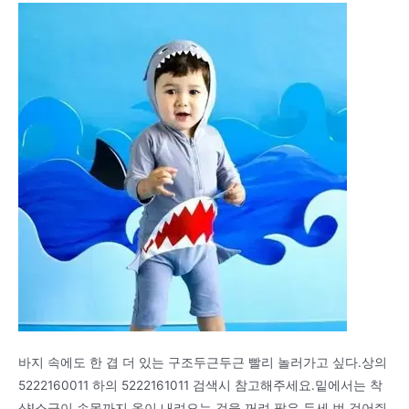
바지 속에도 한 겹 더 있는 구조두근두근 빨리 놀러가고 싶다.상의
5222160011 하의 5222161011 검색시 참고해주세요.밑에서는 착
샷!소금이 손목까지 옷이 내려오는 것을 꺼려 팔은 두세 번 걷어줘