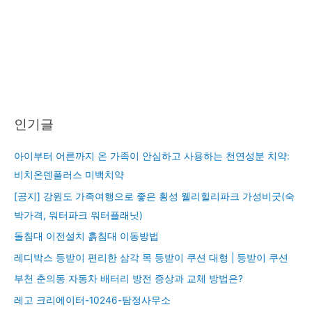
인기글
아이부터 어른까지 온 가족이 안심하고 사용하는 천연성분 치약:
비치온덴플러스 미백치약
[공지] 강원도 가족여행으로 좋은 횡성 웰리힐리파크 가성비굿(숙
박가격, 워터파크 워터플래닛)
돌침대 이전설치 흙침대 이동방법
레디박스 등받이 편리한 삼각 목 등받이 쿠션 대형 | 등받이 쿠션
부천 춘의동 자동차 배터리 방전 증상과 교체 방법은?
레고 크리에이터-10246-탐정사무소