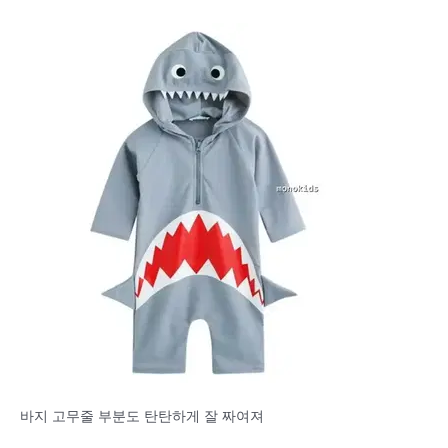
바지 고무줄 부분도 탄탄하게 잘 짜여져