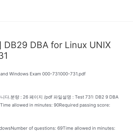
9 DBA for Linux UNIX
31
d Windows Exam 000-731000-731.pdf
: 26 페이지 /pdf 파일설명 : Test 731: DB2 9 DBA
Time allowed in minutes: 90Required passing score:
dowsNumber of questions: 69Time allowed in minutes: