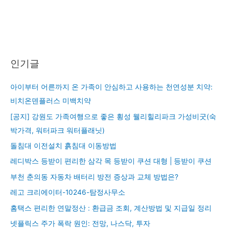
인기글
아이부터 어른까지 온 가족이 안심하고 사용하는 천연성분 치약:
비치온덴플러스 미백치약
[공지] 강원도 가족여행으로 좋은 횡성 웰리힐리파크 가성비굿(숙
박가격, 워터파크 워터플래닛)
돌침대 이전설치 흙침대 이동방법
레디박스 등받이 편리한 삼각 목 등받이 쿠션 대형 | 등받이 쿠션
부천 춘의동 자동차 배터리 방전 증상과 교체 방법은?
레고 크리에이터-10246-탐정사무소
홈택스 편리한 연말정산 : 환급금 조회, 계산방법 및 지급일 정리
넷플릭스 주가 폭락 원인: 전망, 나스닥, 투자