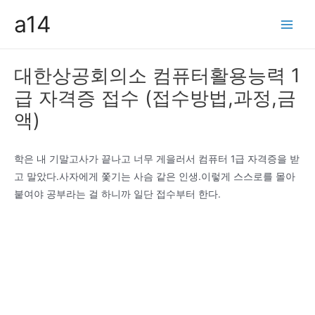
콘
a14
텐
Main
츠
Men
로
대한상공회의소 컴퓨터활용능력 1
건
급 자격증 접수 (접수방법,과정,금
너
뛰
액)
기
학은 내 기말고사가 끝나고 너무 게을러서 컴퓨터 1급 자격증을 받
고 말았다.사자에게 쫓기는 사슴 같은 인생.이렇게 스스로를 몰아
붙여야 공부라는 걸 하니까 일단 접수부터 한다.