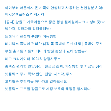
아이부터 어른까지 온 가족이 안심하고 사용하는 천연성분 치약:
비치온덴플러스 미백치약
[공지] 강원도 가족여행으로 좋은 횡성 웰리힐리파크 가성비굿(숙
박가격, 워터파크 워터플래닛)
돌침대 이전설치 흙침대 이동방법
레디박스 등받이 편리한 삼각 목 등받이 쿠션 대형 | 등받이 쿠션
부천 춘의동 자동차 배터리 방전 증상과 교체 방법은?
레고 크리에이터-10246-탐정사무소
홈택스 편리한 연말정산 : 환급금 조회, 계산방법 및 지급일 정리
넷플릭스 주가 폭락 원인: 전망, 나스닥, 투자
고지혈증 추천약을 하나라도 알아보세요
넷플릭스 프로필 잠금으로 계정 보호와 해킹을 방지하다