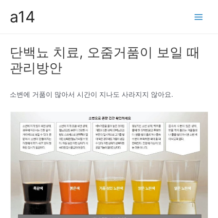
콘
a14
텐
Main
츠
Men
로
단백뇨 치료, 오줌거품이 보일 때
건
관리방안
너
뛰
기
소변에 거품이 많아서 시간이 지나도 사라지지 않아요.