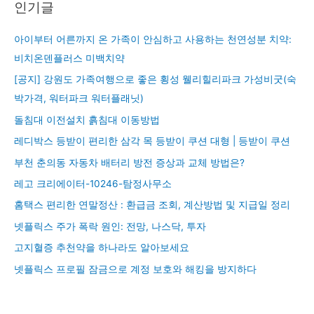
인기글
아이부터 어른까지 온 가족이 안심하고 사용하는 천연성분 치약:
비치온덴플러스 미백치약
[공지] 강원도 가족여행으로 좋은 횡성 웰리힐리파크 가성비굿(숙
박가격, 워터파크 워터플래닛)
돌침대 이전설치 흙침대 이동방법
레디박스 등받이 편리한 삼각 목 등받이 쿠션 대형 | 등받이 쿠션
부천 춘의동 자동차 배터리 방전 증상과 교체 방법은?
레고 크리에이터-10246-탐정사무소
홈택스 편리한 연말정산 : 환급금 조회, 계산방법 및 지급일 정리
넷플릭스 주가 폭락 원인: 전망, 나스닥, 투자
고지혈증 추천약을 하나라도 알아보세요
넷플릭스 프로필 잠금으로 계정 보호와 해킹을 방지하다