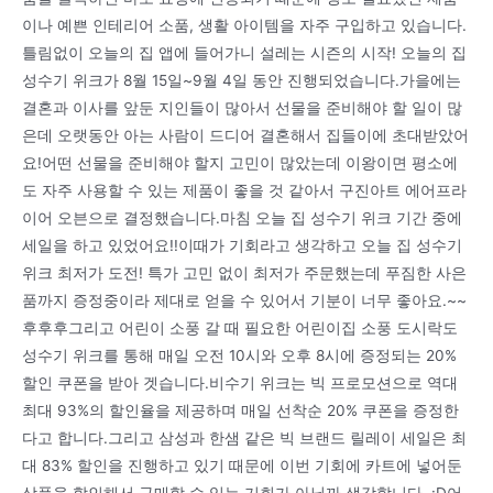
이나 예쁜 인테리어 소품, 생활 아이템을 자주 구입하고 있습니다.
틀림없이 오늘의 집 앱에 들어가니 설레는 시즌의 시작! 오늘의 집
성수기 위크가 8월 15일~9월 4일 동안 진행되었습니다.가을에는
결혼과 이사를 앞둔 지인들이 많아서 선물을 준비해야 할 일이 많
은데 오랫동안 아는 사람이 드디어 결혼해서 집들이에 초대받았어
요!어떤 선물을 준비해야 할지 고민이 많았는데 이왕이면 평소에
도 자주 사용할 수 있는 제품이 좋을 것 같아서 구진아트 에어프라
이어 오븐으로 결정했습니다.마침 오늘 집 성수기 위크 기간 중에
세일을 하고 있었어요!!이때가 기회라고 생각하고 오늘 집 성수기
위크 최저가 도전! 특가 고민 없이 최저가 주문했는데 푸짐한 사은
품까지 증정중이라 제대로 얻을 수 있어서 기분이 너무 좋아요.~~
후후후그리고 어린이 소풍 갈 때 필요한 어린이집 소풍 도시락도
성수기 위크를 통해 매일 오전 10시와 오후 8시에 증정되는 20%
할인 쿠폰을 받아 겟습니다.비수기 위크는 빅 프로모션으로 역대
최대 93%의 할인율을 제공하며 매일 선착순 20% 쿠폰을 증정한
다고 합니다.그리고 삼성과 한샘 같은 빅 브랜드 릴레이 세일은 최
대 83% 할인을 진행하고 있기 때문에 이번 기회에 카트에 넣어둔
상품을 할인해서 구매할 수 있는 기회가 아닐까 생각합니다. :D어