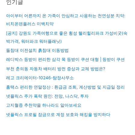
인기글
아이부터 어른까지 온 가족이 안심하고 사용하는 천연성분 치약:
비치온덴플러스 미백치약
[공지] 강원도 가족여행으로 좋은 횡성 웰리힐리파크 가성비굿(숙
박가격, 워터파크 워터플래닛)
돌침대 이전설치 흙침대 이동방법
레디박스 등받이 편리한 삼각 목 등받이 쿠션 대형 | 등받이 쿠션
부천 춘의동 자동차 배터리 방전 증상과 교체 방법은?
레고 크리에이터-10246-탐정사무소
홈택스 편리한 연말정산 : 환급금 조회, 계산방법 및 지급일 정리
넷플릭스 주가 폭락 원인: 전망, 나스닥, 투자
고지혈증 추천약을 하나라도 알아보세요
넷플릭스 프로필 잠금으로 계정 보호와 해킹을 방지하다