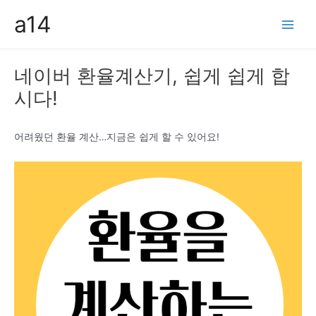
콘
a14
텐
Main
츠
Men
로
네이버 환율계산기, 쉽게 쉽게 합
건
시다!
너
뛰
기
어려웠던 환율 계산…지금은 쉽게 할 수 있어요!