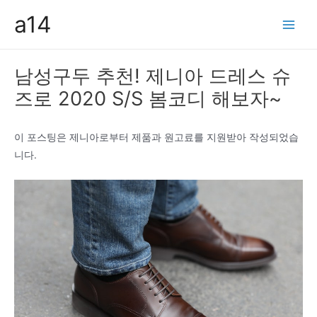
콘
a14
텐
Main
츠
Men
로
남성구두 추천! 제니아 드레스 슈
건
즈로 2020 S/S 봄코디 해보자~
너
뛰
기
이 포스팅은 제니아로부터 제품과 원고료를 지원받아 작성되었습
니다.