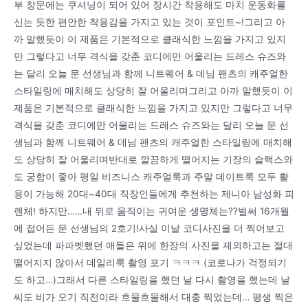
부 창문에는 쿠셔닝이 되어 있어 장시간 착용해도 마치 운동화를
신는 듯한 편안한 착용감을 가지고 있는 것이 포인트~!그리고 아
까 말했듯이 이 제품은 기본적으로 클래식한 느낌을 가지고 있지
만 그렇다고 너무 격식을 갖춘 코디에만 어울리는 드레스 슈즈와
는 달리 오늘 문 선생님과 함께 니트웨어 & 데님 팬츠의 캐주얼한
스타일링에 매치해도 상당히 잘 어울리며그리고 아까 말했듯이 이
제품은 기본적으로 클래식한 느낌을 가지고 있지만 그렇다고 너무
격식을 갖춘 코디에만 어울리는 드레스 슈즈와는 달리 오늘 문 선
생님과 함께 니트웨어 & 데님 팬츠의 캐주얼한 스타일링에 매치해
도 상당히 잘 어울리며반대로 깔끔하게 떨어지는 기장의 슬랙스와
도 궁합이 좋아 평일 비즈니스 캐주얼룩과 주말 데이트룩 모두 활
용이 가능해 20대~40대 직장인들에게 추천하는 제니아 남성화 피
렌체! 하지만……내 뒤로 움직이는 귀여운 생명체는??벌써 16개월
에 접어든 문 선생님의 2호기!사실 이날 코디사진을 더 찍어보고
싶었는데 파파벳했던 애들은 위에 한장의 사진을 제외하고는 절대
떨어지지 않아서 데일리룩 촬영 포기 ㅋㅋㅋ (코로나가 걱정되기
도 하고…)그래서 다른 스타일링을 했던 날 다시 촬영을 했는데 날
씨도 비가 오기 직전이라 흐물흐물해서 대충 찍었는데… 평생 찍은