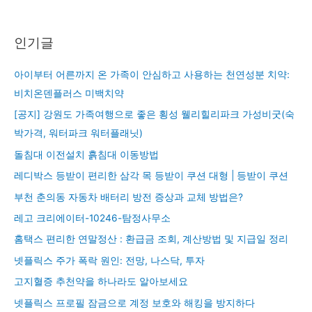
인기글
아이부터 어른까지 온 가족이 안심하고 사용하는 천연성분 치약:
비치온덴플러스 미백치약
[공지] 강원도 가족여행으로 좋은 횡성 웰리힐리파크 가성비굿(숙
박가격, 워터파크 워터플래닛)
돌침대 이전설치 흙침대 이동방법
레디박스 등받이 편리한 삼각 목 등받이 쿠션 대형 | 등받이 쿠션
부천 춘의동 자동차 배터리 방전 증상과 교체 방법은?
레고 크리에이터-10246-탐정사무소
홈택스 편리한 연말정산 : 환급금 조회, 계산방법 및 지급일 정리
넷플릭스 주가 폭락 원인: 전망, 나스닥, 투자
고지혈증 추천약을 하나라도 알아보세요
넷플릭스 프로필 잠금으로 계정 보호와 해킹을 방지하다