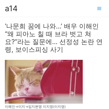
콘
a14
텐
Main
츠
Men
로
‘나문희 꿈에 나와…’ 배우 이해인
건
“왜 피아노 칠 때 브라 벗고 쳐
너
뛰
요?”라는 질문에… 선정성 논란 연
기
령, 보이스피싱 사기
이해인→이지→임지본명 이지영(이지영)