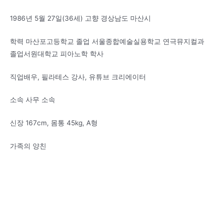
1986년 5월 27일(36세) 고향 경상남도 마산시
학력 마산포고등학교 졸업 서울종합예술실용학교 연극뮤지컬과
졸업서원대학교 피아노학 학사
직업배우, 필라테스 강사, 유튜브 크리에이터
소속 사무 소속
신장 167cm, 몸통 45kg, A형
가족의 양친