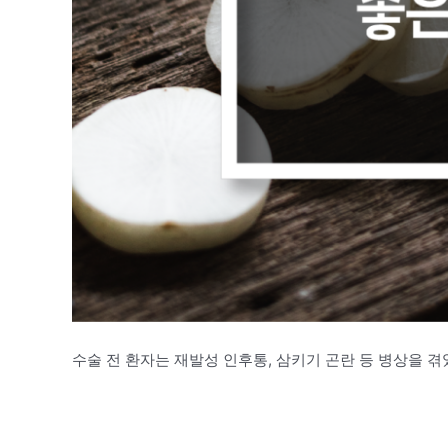
수술 전 환자는 재발성 인후통, 삼키기 곤란 등 병상을 