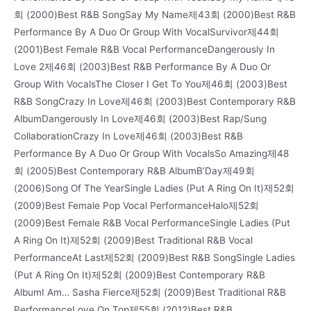
회 (2000)Best R&B SongSay My Name제43회 (2000)Best R&B
Performance By A Duo Or Group With VocalSurvivor제44회
(2001)Best Female R&B Vocal PerformanceDangerously In
Love 2제46회 (2003)Best R&B Performance By A Duo Or
Group With VocalsThe Closer I Get To You제46회 (2003)Best
R&B SongCrazy In Love제46회 (2003)Best Contemporary R&B
AlbumDangerously In Love제46회 (2003)Best Rap/Sung
CollaborationCrazy In Love제46회 (2003)Best R&B
Performance By A Duo Or Group With VocalsSo Amazing제48
회 (2005)Best Contemporary R&B AlbumB’Day제49회
(2006)Song Of The YearSingle Ladies (Put A Ring On It)제52회
(2009)Best Female Pop Vocal PerformanceHalo제52회
(2009)Best Female R&B Vocal PerformanceSingle Ladies (Put
A Ring On It)제52회 (2009)Best Traditional R&B Vocal
PerformanceAt Last제52회 (2009)Best R&B SongSingle Ladies
(Put A Ring On It)제52회 (2009)Best Contemporary R&B
AlbumI Am… Sasha Fierce제52회 (2009)Best Traditional R&B
PerformanceLove On Top제55회 (2012)Best R&B