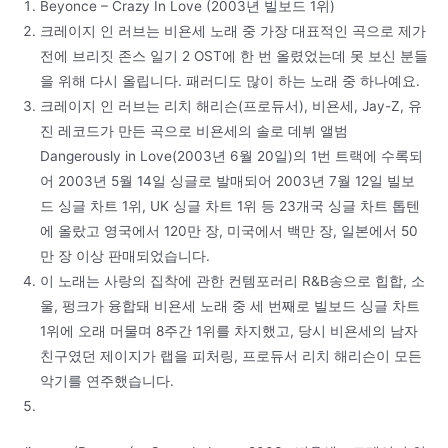
Beyonce – Crazy In Love (2003년 빌보드 1위)
크레이지 인 러브는 비욘세 노래 중 가장 대표적인 곡으로 제가
전에 브리짓 존스 일기 2 OST에 한 번 올렸었는데 못 보신 분들
을 위해 다시 올립니다. 패러디도 많이 하는 노래 중 하나예요.
크레이지 인 러브는 리치 해리슨(프로듀서), 비욘세, Jay-Z, 유
진 레코드가 만든 곡으로 비욘세의 솔로 데뷔 앨범
Dangerously in Love(2003년 6월 20일)의 1번 트랙에 수록되
어 2003년 5월 14일 싱글로 발매되어 2003년 7월 12일 빌보
드 싱글 차트 1위, UK 싱글 차트 1위 등 23개국 싱글 차트 톱텐
에 올랐고 영국에서 120만 장, 미국에서 백만 장, 일본에서 50
만 장 이상 판매되었습니다.
이 노래는 사랑의 집착에 관한 컨템포러리 R&B송으로 힙합, 소
울, 펑크가 융합돼 비욘세 노래 중 세 번째로 빌보드 싱글 차트
1위에 오래 머물며 8주간 1위를 차지했고, 당시 비욘세의 남자
친구였던 제이지가 랩을 피처링, 프로듀서 리치 해리슨이 모든
악기를 연주했습니다.