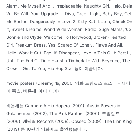
Alarm, Me Myself And I, Irreplaceable, Naughty Girl, Halo, Deja
Vu, Be With You, Upgrade U, Diva, Green Light, Baby Boy, Get
Me Bodied, Dangerously In Love 2, Kitty Kat, Listen, Check On
It, Sweet Dreams, World Wide Woman, Radio, Suga Mama, ’03
Bonnie and Clyde, Welcome To Hollywood, Broken-Hearted
Girl, Freakum Dress, Yes, Scared Of Lonely, Flaws And All,
Hello, Work It Out, Ego, If, Disappear, Love In This Club Part II,
Until The End Of Time – Justin Timberlake With Beyonce, The
Closer I Get To You, Hip Hop Star 등이 이습니다.
movie posters (Dreamgirls, 2006: 영화 드림걸즈 포스터 – 제이
미 폭스, 비욘세, 에디 머피)
비욘세는 Carmen: A Hip Hopera (2001), Austin Powers in
Goldmember (2002), The Pink Panther (2006), 드림걸즈
(2006), 캐딜락 Records (2008), Obssed (2009), The Lion King
(2019) 등 10편의 영화에도 출연했습니다.