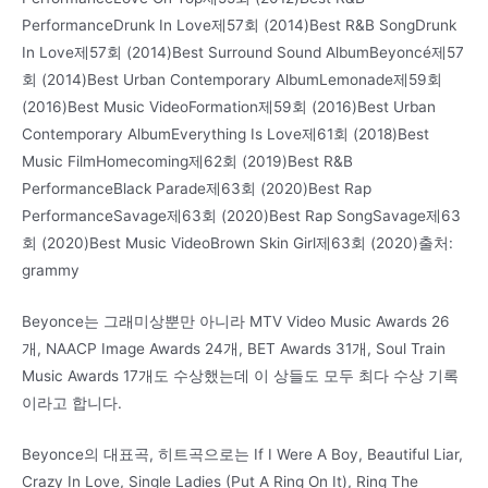
PerformanceDrunk In Love제57회 (2014)Best R&B SongDrunk
In Love제57회 (2014)Best Surround Sound AlbumBeyoncé제57
회 (2014)Best Urban Contemporary AlbumLemonade제59회
(2016)Best Music VideoFormation제59회 (2016)Best Urban
Contemporary AlbumEverything Is Love제61회 (2018)Best
Music FilmHomecoming제62회 (2019)Best R&B
PerformanceBlack Parade제63회 (2020)Best Rap
PerformanceSavage제63회 (2020)Best Rap SongSavage제63
회 (2020)Best Music VideoBrown Skin Girl제63회 (2020)출처:
grammy
Beyonce는 그래미상뿐만 아니라 MTV Video Music Awards 26
개, NAACP Image Awards 24개, BET Awards 31개, Soul Train
Music Awards 17개도 수상했는데 이 상들도 모두 최다 수상 기록
이라고 합니다.
Beyonce의 대표곡, 히트곡으로는 If I Were A Boy, Beautiful Liar,
Crazy In Love, Single Ladies (Put A Ring On It), Ring The