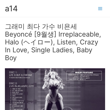
콘
a14
텐
Main
츠
Men
로
그래미 최다 가수 비욘세
건
Beyoncé [9월생] Irreplaceable,
너
뛰
Halo (ヘイロー), Listen, Crazy
기
In Love, Single Ladies, Baby
Boy