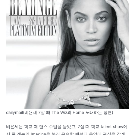
dailymail(비욘세 7살 때 The Wiz의 Home 노래하는 장면)
비욘세는 학교 때 댄스 수업을 들었고, 7살 때 학교 talent show에
서 존 레논의 Imagine을 불러 우승할 때부터 음악에 관심을 갖게