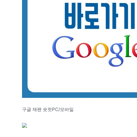
구글 재팬 숏컷PC/모바일