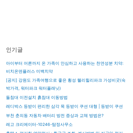
인기글
아이부터 어른까지 온 가족이 안심하고 사용하는 천연성분 치약:
비치온덴플러스 미백치약
[공지] 강원도 가족여행으로 좋은 횡성 웰리힐리파크 가성비굿(숙
박가격, 워터파크 워터플래닛)
돌침대 이전설치 흙침대 이동방법
레디박스 등받이 편리한 삼각 목 등받이 쿠션 대형 | 등받이 쿠션
부천 춘의동 자동차 배터리 방전 증상과 교체 방법은?
레고 크리에이터-10246-탐정사무소