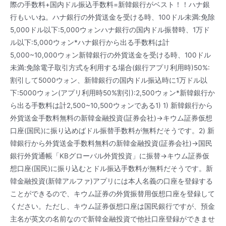
際の手数料+国内ドル振込手数料=新韓銀行がベスト！！ハナ銀
行もいいね。ハナ銀行の外貨送金を受ける時、100ドル未満:免除
5,000ドル以下:5,000ウォンハナ銀行の国内ドル振替時、1万ド
ル以下:5,000ウォン*ハナ銀行から出る手数料は計
5,000~10,000ウォン新韓銀行の外貨送金を受ける時、100ドル
未満:免除電子取引方式を利用する場合(銀行アプリ利用時)50%:
割引して5000ウォン、新韓銀行の国内ドル振込時に1万ドル以
下:5000ウォン(アプリ利用時50%割引):2,500ウォン*新韓銀行か
ら出る手数料は計2,500~10,500ウォンである1) 1) 新韓銀行から
外貨送金手数料無料の新韓金融投資(証券会社)→キウム証券仮想
口座(国民)に振り込めばドル振替手数料が無料だそうです。2) 新
韓銀行から外貨送金手数料無料の新韓金融投資(証券会社)→国民
銀行外貨通帳「KBグローバル外貨投資」に振替→キウム証券仮
想口座(国民)に振り込むとドル振込手数料が無料だそうです。新
韓金融投資(新韓アルファ)アプリには本人名義の口座を登録する
ことができるので、キウム証券の外貨振替用仮想口座を登録して
ください。ただし、キウム証券仮想口座は国民銀行ですが、預金
主名が英文の名前なので新韓金融投資で他社口座登録ができませ