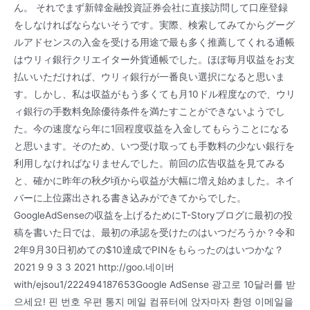
ん。 それでまず新韓金融投資証券会社に直接訪問して口座登録
をしなければならないそうです。実際、検索してみてからグーグ
ルアドセンスの入金を受ける用途で最も多く推薦してくれる通帳
はウリィ銀行クリエイター外貨通帳でした。ほぼ毎月収益をお支
払いいただければ、ウリィ銀行が一番良い選択になると思いま
す。しかし、私は収益がもう多くても月10ドル程度なので、ウリ
ィ銀行の手数料免除優待条件を満たすことができないようでし
た。今の速度なら年に1回程度収益を入金してもらうことになる
と思います。そのため、いつ受け取っても手数料の少ない銀行を
利用しなければなりませんでした。前回の広告収益を見てみる
と、確かに昨年の秋夕頃から収益が大幅に増え始めました。ネイ
バーに上位露出される書き込みができてからでした。
GoogleAdSenseの収益を上げるためにT-Storyブログに最初の投
稿を書いた日では、最初の承認を受けたのはいつだろうか？令和
2年9月30日初めての$10達成でPINをもらったのはいつかな？
2021 9 9 3 3 2021 http://goo.네이버
with/ejsou1/222494187653Google AdSense 광고로 10달러를 받
으세요! 핀 번호 우편 통지 메일 컴퓨터에 앉자마자 환영 이메일을