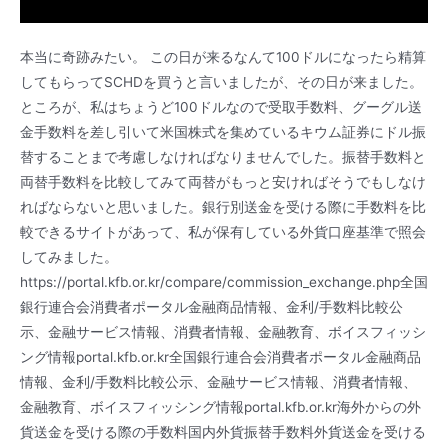
本当に奇跡みたい。 この日が来るなんて100ドルになったら精算
してもらってSCHDを買うと言いましたが、その日が来ました。
ところが、私はちょうど100ドルなので受取手数料、グーグル送
金手数料を差し引いて米国株式を集めているキウム証券にドル振
替することまで考慮しなければなりませんでした。振替手数料と
両替手数料を比較してみて両替がもっと安ければそうでもしなけ
ればならないと思いました。銀行別送金を受ける際に手数料を比
較できるサイトがあって、私が保有している外貨口座基準で照会
してみました。
https://portal.kfb.or.kr/compare/commission_exchange.php全国
銀行連合会消費者ポータル金融商品情報、金利/手数料比較公
示、金融サービス情報、消費者情報、金融教育、ボイスフィッシ
ング情報portal.kfb.or.kr全国銀行連合会消費者ポータル金融商品
情報、金利/手数料比較公示、金融サービス情報、消費者情報、
金融教育、ボイスフィッシング情報portal.kfb.or.kr海外からの外
貨送金を受ける際の手数料国内外貨振替手数料外貨送金を受ける