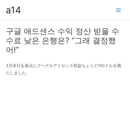
콘
a14
텐
Main
츠
Men
로
구글 애드센스 수익 정산 받을 수
건
수료 낮은 은행은? “그래 결정했
너
뛰
어!”
기
3月末日を基点にグーグルアドセンス収益ちょうど100ドルを満
たしました。